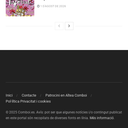
1 D'AGOST DE 2026
Inici
Contacte
Patrocini en Altea Comboi
Pol·lítica Privacitat i cookies
© 2025 Comboi.es. Avís: pot ser que algunes notícies i/o contingut publicat
en este portal són recopilats de diverses fonts en línia.
Més informació
.