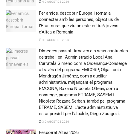
4 D'AGOST DE 2026
Fer amics, descobrir Europa i tornar a
connectar amb les persones, objectius de
l’Erasmus+ que viuran este estiu 6 jóvens
d’Altea a Romania
4 D'AGOST DE 2026
Dimecres passat firmaven els seus contractes
de treball en l’Administració Local Ana
Carratalá Gimeno com a Ordenança-Conserge
a través del programa EMCORP; Olga Lucía
Mondragón Jiménez, com a auxiliar
administrativa, mitjançant el programa
EMCONA; Roxana Nicoleta Oltean, com a
conserge, programa ETRAME, SASEM i
Nicoleta Rozana Serban, també pel programa
ETRAME, SASEM. L’acte administratiu va
estar presidit per l’alcalde, Diego Zaragozí.
3 D'AGOST DE 2026
Fesporrat Altea 2026