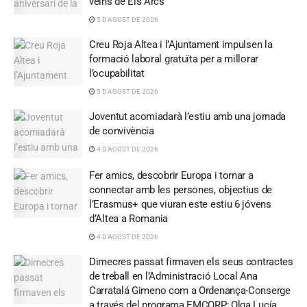
veïns de Els Arcs
5 D'AGOST DE 2026
Creu Roja Altea i l’Ajuntament impulsen la
formació laboral gratuïta per a millorar
l’ocupabilitat
5 D'AGOST DE 2026
Joventut acomiadarà l’estiu amb una jornada
de convivència
4 D'AGOST DE 2026
Fer amics, descobrir Europa i tornar a
connectar amb les persones, objectius de
l’Erasmus+ que viuran este estiu 6 jóvens
d’Altea a Romania
4 D'AGOST DE 2026
Dimecres passat firmaven els seus contractes
de treball en l’Administració Local Ana
Carratalá Gimeno com a Ordenança-Conserge
a través del programa EMCORP; Olga Lucía