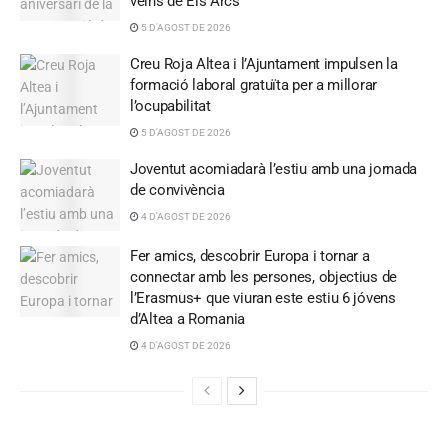
veïns de Els Arcs
5 D'AGOST DE 2026
Creu Roja Altea i l’Ajuntament impulsen la
formació laboral gratuïta per a millorar
l’ocupabilitat
5 D'AGOST DE 2026
Joventut acomiadarà l’estiu amb una jornada
de convivència
4 D'AGOST DE 2026
Fer amics, descobrir Europa i tornar a
connectar amb les persones, objectius de
l’Erasmus+ que viuran este estiu 6 jóvens
d’Altea a Romania
4 D'AGOST DE 2026