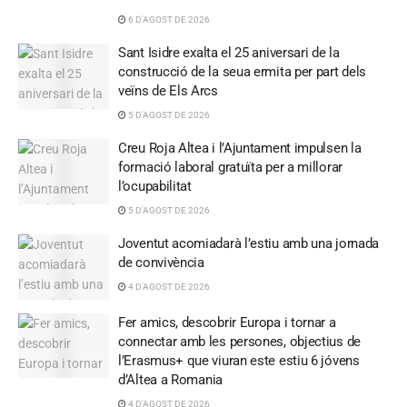
6 D'AGOST DE 2026
Sant Isidre exalta el 25 aniversari de la
construcció de la seua ermita per part dels
veïns de Els Arcs
5 D'AGOST DE 2026
Creu Roja Altea i l’Ajuntament impulsen la
formació laboral gratuïta per a millorar
l’ocupabilitat
5 D'AGOST DE 2026
Joventut acomiadarà l’estiu amb una jornada
de convivència
4 D'AGOST DE 2026
Fer amics, descobrir Europa i tornar a
connectar amb les persones, objectius de
l’Erasmus+ que viuran este estiu 6 jóvens
d’Altea a Romania
4 D'AGOST DE 2026