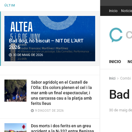
ÚLTIM
Inicio
Notici
Bad dog, no biscuit – NIT DE L’ART
2026
30 DE MAIG DE 2026
INICIO
N
Inici
Combi
Sabor agridolç en el Castell de
l’Olla: Els colors plenen el cel i la
Bad 
mar amb un final espectacular, i
una carcassa cau a la platja amb
ferits lleus
30 de maig d
9 D'AGOST DE 2026
Dos morts i dos ferits en un greu
accident a la N-332 entre Benissa