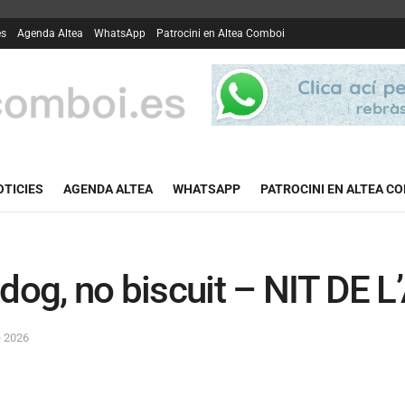
es
Agenda Altea
WhatsApp
Patrocini en Altea Comboi
OTICIES
AGENDA ALTEA
WHATSAPP
PATROCINI EN ALTEA C
dog, no biscuit – NIT DE 
e 2026