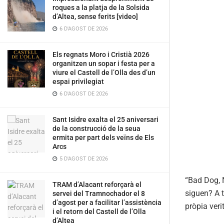
roques a la platja de la Solsida
d’Altea, sense ferits [video]
6 D'AGOST DE 2026
Els regnats Moro i Cristià 2026
organitzen un sopar i festa per a
viure el Castell de l’Olla des d’un
espai privilegiat
6 D'AGOST DE 2026
Sant Isidre exalta el 25 aniversari
de la construcció de la seua
ermita per part dels veïns de Els
Arcs
5 D'AGOST DE 2026
“Bad Dog, N
TRAM d’Alacant reforçarà el
siguen? A t
servei del Tramnochador el 8
d’agost per a facilitar l’assistència
pròpia veri
i el retorn del Castell de l’Olla
d’Altea