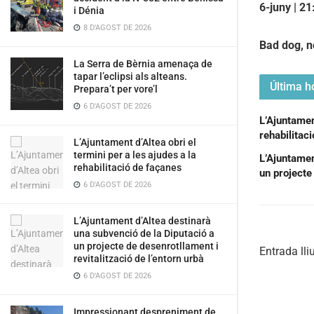
6-juny | 21
i Dénia
8 D'AGOST DE 2026
Bad dog, n
La Serra de Bèrnia amenaça de
tapar l’eclipsi als alteans.
Última ho
Prepara’t per vore’l
6 D'AGOST DE 2026
L’Ajuntament
rehabilitac
L’Ajuntament d’Altea obri el
termini per a les ajudes a la
L’Ajuntamen
rehabilitació de façanes
un projecte 
6 D'AGOST DE 2026
L’Ajuntament d’Altea destinarà
una subvenció de la Diputació a
un projecte de desenrotllament i
Entrada lliu
revitalització de l’entorn urbà
6 D'AGOST DE 2026
Impressionant despreniment de