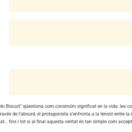
o Biscuit” qüestiona com construïm significat en la vida: les c
ravés de l’absurd, el protagonista s’enfronta a la tensió entre la r
tat… fins i tot si al final aquesta veritat és tan simple com acce