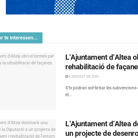
or te interessen...
L’Ajuntament d’Altea obr
rehabilitació de façan
6 D'AGOST DE 2026
S’hi podran sol•licitar les subvencions
el...
L’Ajuntament d’Altea d
un projecte de desenrot