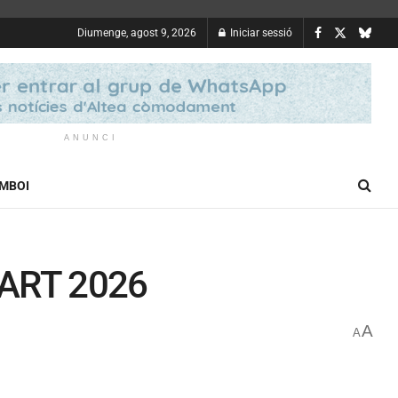
Diumenge, agost 9, 2026
Iniciar sessió
ANUNCI
OMBOI
L’ART 2026
A
A