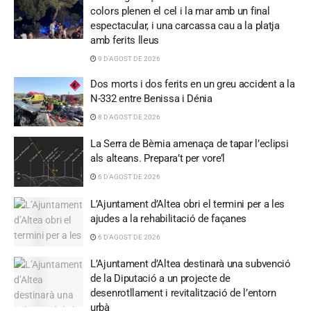
colors plenen el cel i la mar amb un final
espectacular, i una carcassa cau a la platja
amb ferits lleus
9 D'AGOST DE 2026
Dos morts i dos ferits en un greu accident a la
N-332 entre Benissa i Dénia
8 D'AGOST DE 2026
La Serra de Bèrnia amenaça de tapar l’eclipsi
als alteans. Prepara’t per vore’l
6 D'AGOST DE 2026
L’Ajuntament d’Altea obri el termini per a les
ajudes a la rehabilitació de façanes
6 D'AGOST DE 2026
L’Ajuntament d’Altea destinarà una subvenció
de la Diputació a un projecte de
desenrotllament i revitalització de l’entorn
urbà