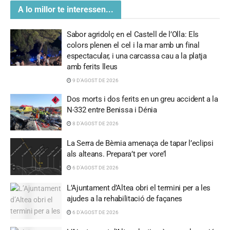
A lo millor te interessen...
Sabor agridolç en el Castell de l’Olla: Els
colors plenen el cel i la mar amb un final
espectacular, i una carcassa cau a la platja
amb ferits lleus
9 D'AGOST DE 2026
Dos morts i dos ferits en un greu accident a la
N-332 entre Benissa i Dénia
8 D'AGOST DE 2026
La Serra de Bèrnia amenaça de tapar l’eclipsi
als alteans. Prepara’t per vore’l
6 D'AGOST DE 2026
L’Ajuntament d’Altea obri el termini per a les
ajudes a la rehabilitació de façanes
6 D'AGOST DE 2026