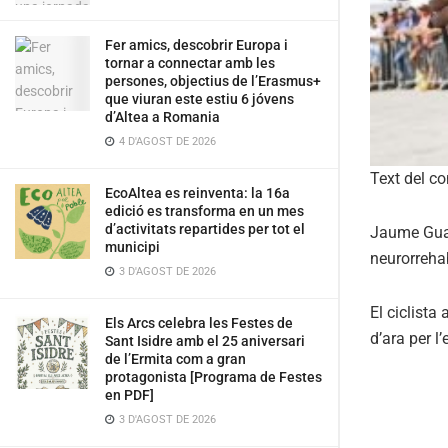
Fer amics, descobrir Europa i
tornar a connectar amb les
persones, objectius de l’Erasmus+
que viuran este estiu 6 jóvens
d’Altea a Romania
4 D'AGOST DE 2026
Text del c
EcoAltea es reinventa: la 16a
edició es transforma en un mes
d’activitats repartides per tot el
Jaume Guard
municipi
neurorrehab
3 D'AGOST DE 2026
El ciclista
Els Arcs celebra les Festes de
d’ara per l
Sant Isidre amb el 25 aniversari
de l’Ermita com a gran
protagonista [Programa de Festes
en PDF]
3 D'AGOST DE 2026