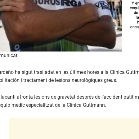
omunicat:
eño ha sigut traslladat en les últimes hores a la Clínica Guttm
ilitación i tractament de lesions neurològiques greus.
 alacantí afronta lesions de gravetat després de l’accident patit m
’equip mèdic especialitzat de la Clínica Guttmann.