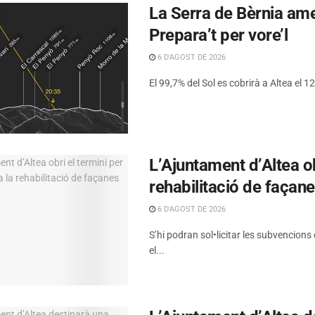
La Serra de Bèrnia amen
Prepara’t per vore’l
6 D'AGOST DE 2026
El 99,7% del Sol es cobrirà a Altea el 12 
L’Ajuntament d’Altea obr
rehabilitació de façan
6 D'AGOST DE 2026
S’hi podran sol•licitar les subvencions
el...