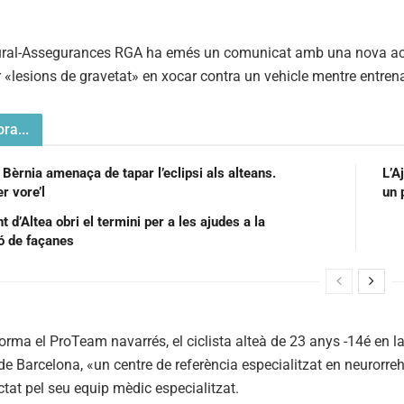
ural-Assegurances RGA ha emés un comunicat amb una nova actu
r «lesions de gravetat» en xocar contra un vehicle mentre entren
ra...
 Bèrnia amenaça de tapar l’eclipsi als alteans.
L’A
r vore’l
un 
 d’Altea obri el termini per a les ajudes a la
ió de façanes
rma el ProTeam navarrés, el ciclista alteà de 23 anys -14é en la
 Barcelona, «un centre de referència especialitzat en neurorreh
ctat pel seu equip mèdic especialitzat.