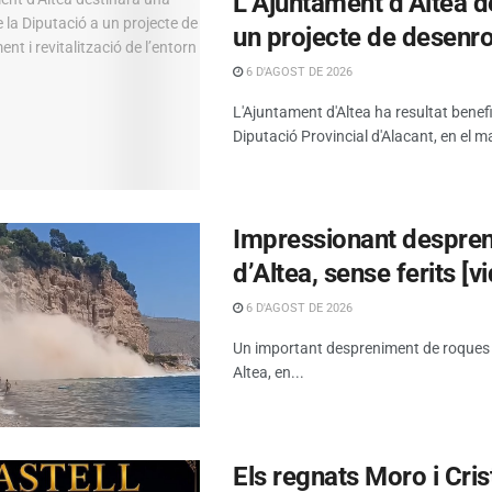
L’Ajuntament d’Altea d
un projecte de desenrot
6 D'AGOST DE 2026
L'Ajuntament d'Altea ha resultat benef
Diputació Provincial d'Alacant, en el ma
Impressionant despreni
d’Altea, sense ferits [v
6 D'AGOST DE 2026
Un important despreniment de roques s’h
Altea, en...
Els regnats Moro i Cris