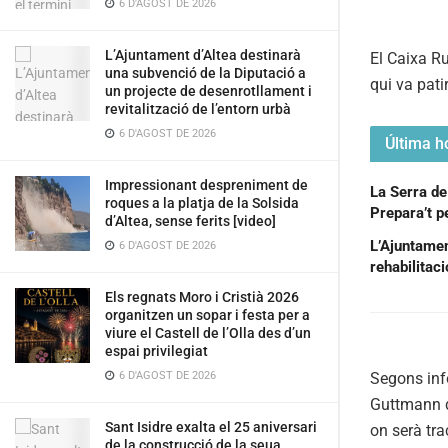
6 D'AGOST DE 2026
L’Ajuntament d’Altea destinarà
El Caixa R
una subvenció de la Diputació a
qui va pati
un projecte de desenrotllament i
revitalització de l’entorn urbà
6 D'AGOST DE 2026
Última ho
Impressionant despreniment de
La Serra de
roques a la platja de la Solsida
Prepara’t pe
d’Altea, sense ferits [video]
L’Ajuntament
6 D'AGOST DE 2026
rehabilitac
Els regnats Moro i Cristià 2026
organitzen un sopar i festa per a
viure el Castell de l’Olla des d’un
espai privilegiat
Segons info
6 D'AGOST DE 2026
Guttmann de
Sant Isidre exalta el 25 aniversari
on serà tra
de la construcció de la seua