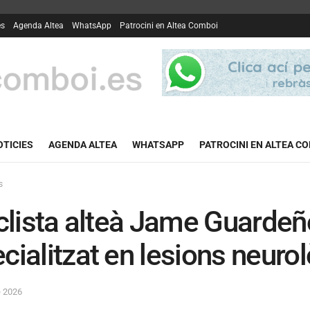
es
Agenda Altea
WhatsApp
Patrocini en Altea Comboi
OTICIES
AGENDA ALTEA
WHATSAPP
PATROCINI EN ALTEA C
s
iclista alteà Jame Guardeño
cialitzat en lesions neuro
e 2026