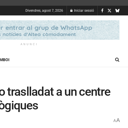
Divendres, agost 7, 2026
Iniciar sessió
ANUNCI
OMBOI
 traslladat a un centre
lògiques
A
A