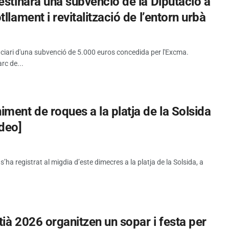
estinarà una subvenció de la Diputació a
llament i revitalització de l’entorn urbà
iciari d'una subvenció de 5.000 euros concedida per l'Excma.
rc de...
ment de roques a la platja de la Solsida
ideo]
a registrat al migdia d’este dimecres a la platja de la Solsida, a
tià 2026 organitzen un sopar i festa per