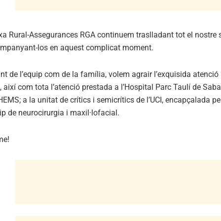
a Rural-Assegurances RGA continuem traslladant tot el nostre su
ompanyant-los en aquest complicat moment.
nt de l’equip com de la família, volem agrair l’exquisida atenci
 així com tota l’atenció prestada a l’Hospital Parc Taulí de Sab
HEMS; a la unitat de crítics i semicrítics de l’UCI, encapçalada 
uip de neurocirurgia i maxil·lofacial.
me!