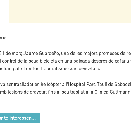
ume
 31 de març Jaume Guardeño, una de les majors promeses de l’
l control de la seua bicicleta en una baixada després de xafar un
ontrari patint un fort traumatisme cranioencefàlic.
 va ser traslladat en helicòpter a l’Hospital Parc Taulí de Sabadel
mb lesions de gravetat fins al seu trasllat a la Clínica Guttman
or te interessen...