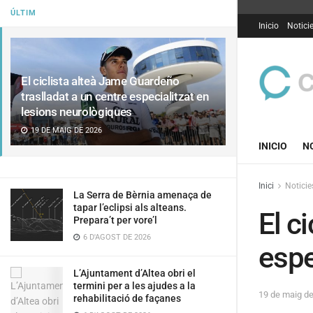
ÚLTIM
Inicio
Notici
El ciclista alteà Jame Guardeño
traslladat a un centre especialitzat en
lesions neurològiques
19 DE MAIG DE 2026
INICIO
N
Inici
Noticie
La Serra de Bèrnia amenaça de
tapar l’eclipsi als alteans.
El c
Prepara’t per vore’l
6 D'AGOST DE 2026
espe
L’Ajuntament d’Altea obri el
termini per a les ajudes a la
19 de maig d
rehabilitació de façanes