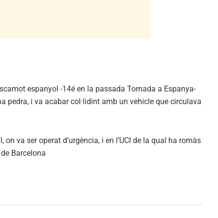
escamot espanyol -14é en la passada Tornada a Espanya-
a pedra, i va acabar col·lidint amb un vehicle que circulava
l, on va ser operat d’urgència, i en l’UCI de la qual ha romàs
n de Barcelona