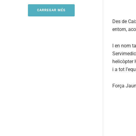
CARREGAR MÉS
Des de Caix
entorn, ac
I en nom ta
Servimedic,
helicòpter 
i a tot l’eq
Força Jau