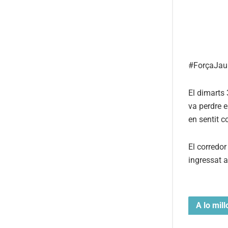
#ForçaJa
El dimarts
va perdre e
en sentit c
El corredor
ingressat a
A lo mill