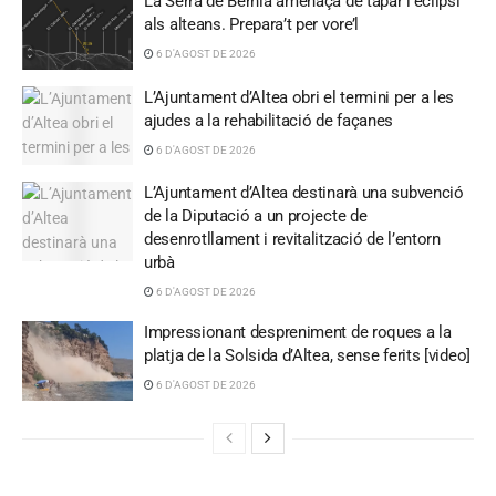
La Serra de Bèrnia amenaça de tapar l’eclipsi
als alteans. Prepara’t per vore’l
6 D'AGOST DE 2026
L’Ajuntament d’Altea obri el termini per a les
ajudes a la rehabilitació de façanes
6 D'AGOST DE 2026
L’Ajuntament d’Altea destinarà una subvenció
de la Diputació a un projecte de
desenrotllament i revitalització de l’entorn
urbà
6 D'AGOST DE 2026
Impressionant despreniment de roques a la
platja de la Solsida d’Altea, sense ferits [video]
6 D'AGOST DE 2026