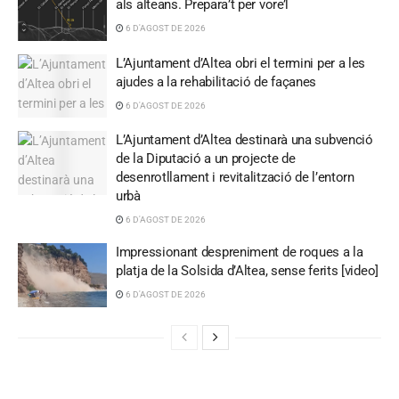
als alteans. Prepara’t per vore’l
6 D'AGOST DE 2026
L’Ajuntament d’Altea obri el termini per a les
ajudes a la rehabilitació de façanes
6 D'AGOST DE 2026
L’Ajuntament d’Altea destinarà una subvenció
de la Diputació a un projecte de
desenrotllament i revitalització de l’entorn
urbà
6 D'AGOST DE 2026
Impressionant despreniment de roques a la
platja de la Solsida d’Altea, sense ferits [video]
6 D'AGOST DE 2026