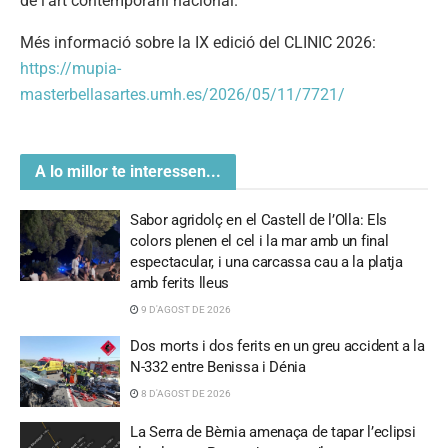
de l’art contemporani nacional.
Més informació sobre la IX edició del CLINIC 2026:
https://mupia-
masterbellasartes.umh.es/2026/05/11/7721/
A lo millor te interessen...
Sabor agridolç en el Castell de l’Olla: Els
colors plenen el cel i la mar amb un final
espectacular, i una carcassa cau a la platja
amb ferits lleus
9 D'AGOST DE 2026
Dos morts i dos ferits en un greu accident a la
N-332 entre Benissa i Dénia
8 D'AGOST DE 2026
La Serra de Bèrnia amenaça de tapar l’eclipsi