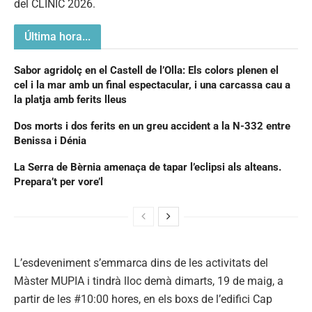
del CLINIC 2026.
Última hora...
Sabor agridolç en el Castell de l’Olla: Els colors plenen el
cel i la mar amb un final espectacular, i una carcassa cau a
la platja amb ferits lleus
Dos morts i dos ferits en un greu accident a la N-332 entre
Benissa i Dénia
La Serra de Bèrnia amenaça de tapar l’eclipsi als alteans.
Prepara’t per vore’l
L’esdeveniment s’emmarca dins de les activitats del
Màster MUPIA i tindrà lloc demà dimarts, 19 de maig, a
partir de les #10:00 hores, en els boxs de l’edifici Cap