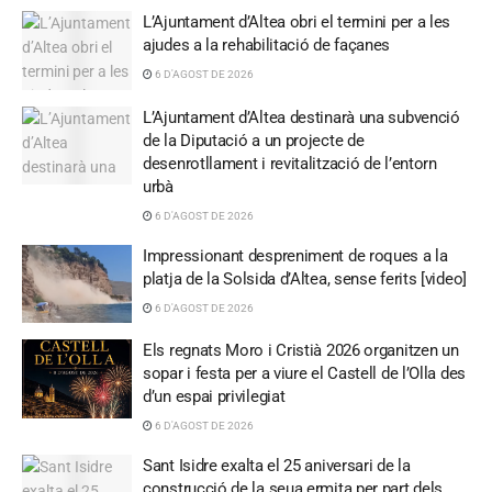
L’Ajuntament d’Altea obri el termini per a les
ajudes a la rehabilitació de façanes
6 D'AGOST DE 2026
L’Ajuntament d’Altea destinarà una subvenció
de la Diputació a un projecte de
desenrotllament i revitalització de l’entorn
urbà
6 D'AGOST DE 2026
Impressionant despreniment de roques a la
platja de la Solsida d’Altea, sense ferits [video]
6 D'AGOST DE 2026
Els regnats Moro i Cristià 2026 organitzen un
sopar i festa per a viure el Castell de l’Olla des
d’un espai privilegiat
6 D'AGOST DE 2026
Sant Isidre exalta el 25 aniversari de la
construcció de la seua ermita per part dels