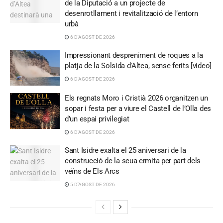
de la Diputació a un projecte de
desenrotllament i revitalització de l’entorn
urbà
6 D'AGOST DE 2026
Impressionant despreniment de roques a la
platja de la Solsida d’Altea, sense ferits [video]
6 D'AGOST DE 2026
Els regnats Moro i Cristià 2026 organitzen un
sopar i festa per a viure el Castell de l’Olla des
d’un espai privilegiat
6 D'AGOST DE 2026
Sant Isidre exalta el 25 aniversari de la
construcció de la seua ermita per part dels
veïns de Els Arcs
5 D'AGOST DE 2026