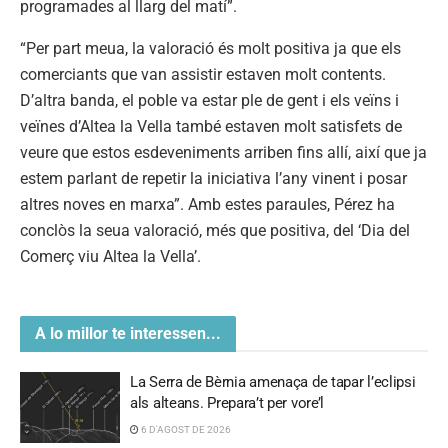
programades al llarg del matí”.
“Per part meua, la valoració és molt positiva ja que els
comerciants que van assistir estaven molt contents.
D’altra banda, el poble va estar ple de gent i els veïns i
veïnes d’Altea la Vella també estaven molt satisfets de
veure que estos esdeveniments arriben fins allí, així que ja
estem parlant de repetir la iniciativa l’any vinent i posar
altres noves en marxa”. Amb estes paraules, Pérez ha
conclòs la seua valoració, més que positiva, del ‘Dia del
Comerç viu Altea la Vella’.
A lo millor te interessen...
La Serra de Bèrnia amenaça de tapar l’eclipsi
als alteans. Prepara’t per vore’l
6 D'AGOST DE 2026