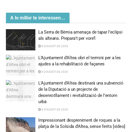
A lo millor te interessen...
La Serra de Bèrnia amenaça de tapar l’eclipsi
als alteans. Prepara’t per vore’l
6 D'AGOST DE 2026
L’Ajuntament d’Altea obri el termini per a les
ajudes a la rehabilitació de façanes
6 D'AGOST DE 2026
L’Ajuntament d’Altea destinarà una subvenció
de la Diputació a un projecte de
desenrotllament i revitalització de l’entorn
urbà
6 D'AGOST DE 2026
Impressionant despreniment de roques a la
platja de la Solsida d’Altea, sense ferits [video]