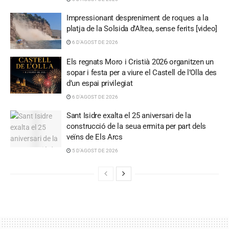
Impressionant despreniment de roques a la
platja de la Solsida d’Altea, sense ferits [video]
6 D'AGOST DE 2026
Els regnats Moro i Cristià 2026 organitzen un
sopar i festa per a viure el Castell de l’Olla des
d’un espai privilegiat
6 D'AGOST DE 2026
Sant Isidre exalta el 25 aniversari de la
construcció de la seua ermita per part dels
veïns de Els Arcs
5 D'AGOST DE 2026