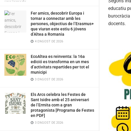
Segons indi
educatiu pú
Fer amics, descobrir Europa i
burocràcia 
tornar a connectar amb les
docents.
persones, objectius de l’Erasmus+
que viuran este estiu 6 jóvens
d’Altea a Romania
4 D'AGOST DE 2026
EcoAltea es reinventa: la 16a
edició es transforma en un mes
d’activitats repartides per tot el
municipi
3 D'AGOST DE 2026
Els Arcs celebra les Festes de
Sant Isidre amb el 25 aniversari
de l’Ermita com a gran
protagonista [Programa de Festes
en PDF]
3 D'AGOST DE 2026