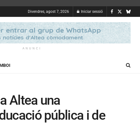
Divendres, agost 7, 2026
Iniciar sessió
ANUNCI
OMBOI
a Altea una
ducació pública i de