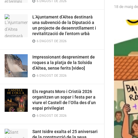
6 D'AGOST DE 2026
18 de maig d
L’Ajuntament d’Altea destinarà
una subvenció de la Diputació a
un projecte de desenrotllament i
revitalització de l’entorn urbà
6 D'AGOST DE 2026
Impressionant despreniment de
roques a la platja de la Solsida
d’Altea, sense ferits [video]
6 D'AGOST DE 2026
Els regnats Moro i Cristià 2026
organitzen un sopar i festa per a
viure el Castell de l’Olla des d’un
espai privilegiat
6 D'AGOST DE 2026
Sant Isidre exalta el 25 aniversari
de la construcció de la seua