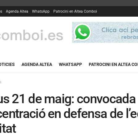
es
Agenda Altea
WhatsApp
Patrocini en Altea Comboi
OTICIES
AGENDA ALTEA
WHATSAPP
PATROCINI EN ALTEA C
s
us 21 de maig: convocada 
entració en defensa de l’e
itat