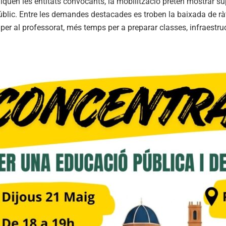
quen les entitats convocants, la mobilització pretén mostrar sup
blic. Entre les demandes destacades es troben la baixada de ràt
per al professorat, més temps per a preparar classes, infraestruc