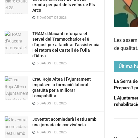
ermita per part dels veïns de Els
Arcs
5 D'AGOST DE 2026
TRAM d’Alacant reforçarà el
servei del Tramnochador el 8
Les assemb
d’agost per a facilitar l’assistència
de qualitat
i el retorn del Castell de l’Olla
d’Altea
5 D'AGOST DE 2026
Última ho
Creu Roja Altea i l’Ajuntament
La Serra de
impulsen la formació laboral
Prepara’t pe
gratuïta per a millorar
l’ocupabilitat
L’Ajuntament
5 D'AGOST DE 2026
rehabilitac
Joventut acomiadarà l’estiu amb
una jornada de convivència
4 D'AGOST DE 2026