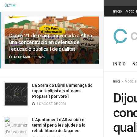
ÚLTIM
Inicio
Notici
Dijous 21 de maig: convocada a Altea
una concentració en defensa de
l’educació pública i de qualitat
18 DE MAIG DE 2026
INICIO
N
Inici
Noticie
La Serra de Bèrnia amenaça de
tapar l’eclipsi als alteans.
Dijo
Prepara’t per vore’l
6 D'AGOST DE 2026
conc
L’Ajuntament d’Altea obri el
qual
termini per a les ajudes a la
rehabilitació de façanes