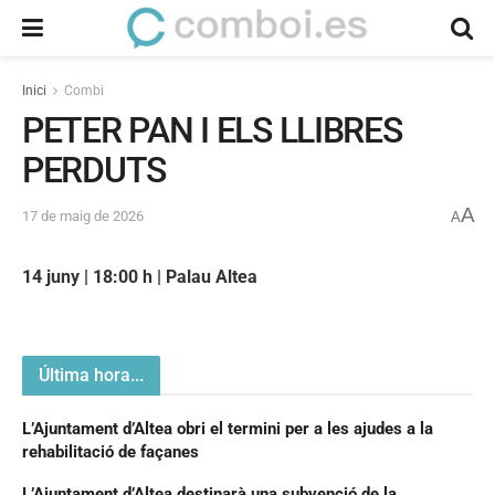
Inici
Combi
PETER PAN I ELS LLIBRES
PERDUTS
A
17 de maig de 2026
A
14 juny | 18:00 h | Palau Altea
Última hora...
L’Ajuntament d’Altea obri el termini per a les ajudes a la
rehabilitació de façanes
L’Ajuntament d’Altea destinarà una subvenció de la