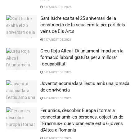
6 D'AGOST DE 2026
Sant Isidre exalta el 25 aniversari de la
construcció de la seua ermita per part dels
veïns de Els Arcs
5 D'AGOST DE 2026
Creu Roja Altea i l’Ajuntament impulsen la
formació laboral gratuïta per a millorar
l’ocupabilitat
5 D'AGOST DE 2026
Joventut acomiadarà l’estiu amb una jornada
de convivència
4 D'AGOST DE 2026
Fer amics, descobrir Europa i tornar a
connectar amb les persones, objectius de
l’Erasmus+ que viuran este estiu 6 jóvens
d’Altea a Romania
4 D'AGOST DE 2026