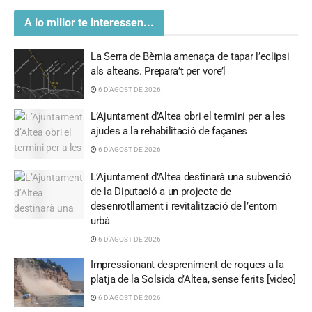
A lo millor te interessen...
La Serra de Bèrnia amenaça de tapar l’eclipsi
als alteans. Prepara’t per vore’l
6 D'AGOST DE 2026
L’Ajuntament d’Altea obri el termini per a les
ajudes a la rehabilitació de façanes
6 D'AGOST DE 2026
L’Ajuntament d’Altea destinarà una subvenció
de la Diputació a un projecte de
desenrotllament i revitalització de l’entorn
urbà
6 D'AGOST DE 2026
Impressionant despreniment de roques a la
platja de la Solsida d’Altea, sense ferits [video]
6 D'AGOST DE 2026