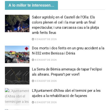
A lo millor te interessen...
Sabor agridolç en el Castell de l’Olla: Els
colors plenen el cel i la mar amb un final
espectacular, i una carcassa cau a la platja
amb ferits lleus
9 D'AGOST DE 2026
Dos morts i dos ferits en un greu accident a la
N-332 entre Benissa i Dénia
8 D'AGOST DE 2026
La Serra de Bèrnia amenaça de tapar l’eclipsi
als alteans. Prepara’t per vore’l
6 D'AGOST DE 2026
L’Ajuntament d’Altea obri el termini per a les
ajudes a la rehabilitació de façanes
6 D'AGOST DE 2026