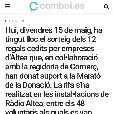
Inici
Combi
Hui, divendres 15 de maig, ha
tingut lloc el sorteig dels 12
regals cedits per empreses
d’Altea que, en col•laboració
amb la regidoria de Comerç,
han donat suport a la Marató
de la Donació. La rifa s’ha
realitzat en les instal•lacions de
Ràdio Altea, entre els 48
voluntaris als quals es van