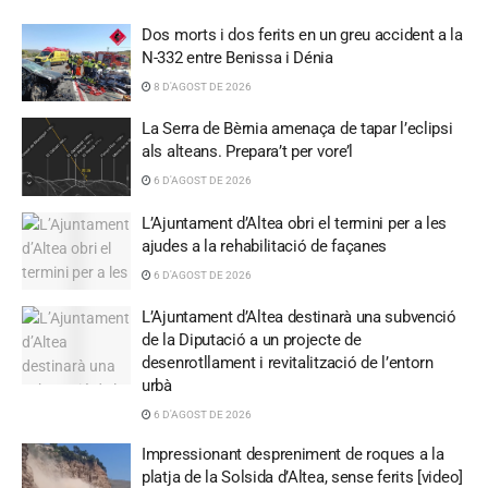
Dos morts i dos ferits en un greu accident a la
N-332 entre Benissa i Dénia
8 D'AGOST DE 2026
La Serra de Bèrnia amenaça de tapar l’eclipsi
als alteans. Prepara’t per vore’l
6 D'AGOST DE 2026
L’Ajuntament d’Altea obri el termini per a les
ajudes a la rehabilitació de façanes
6 D'AGOST DE 2026
L’Ajuntament d’Altea destinarà una subvenció
de la Diputació a un projecte de
desenrotllament i revitalització de l’entorn
urbà
6 D'AGOST DE 2026
Impressionant despreniment de roques a la
platja de la Solsida d’Altea, sense ferits [video]