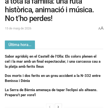
a tota la família: una ruta
històrica, animació i música.
No t’ho perdes!
A
15 de maig de 2026
A
Última hora...
Sabor agridolç en el Castell de l’Olla: Els colors plenen el
cel i la mar amb un final espectacular, i una carcassa cau a
la platja amb ferits lleus
Dos morts i dos ferits en un greu accident a la N-332 entre
Benissa i Dénia
La Serra de Bèrnia amenaça de tapar l’eclipsi als alteans.
Prepara’t per vore’l