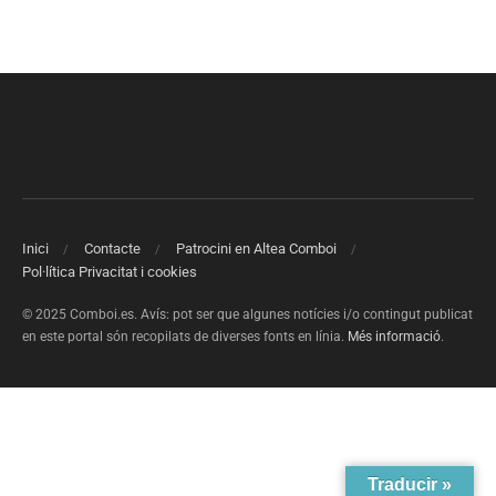
Inici
Contacte
Patrocini en Altea Comboi
Pol·lítica Privacitat i cookies
© 2025 Comboi.es. Avís: pot ser que algunes notícies i/o contingut publicat
en este portal són recopilats de diverses fonts en línia.
Més informació
.
Traducir »