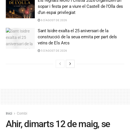
Els regnats Moro i Cristià 2026 organitzen un
sopar i festa per a viure el Castell de l’Olla des
d’un espai privilegiat
6 D'AGOST DE 2026
Sant Isidre exalta el 25 aniversari de la
construcció de la seua ermita per part dels
veïns de Els Arcs
5 D'AGOST DE 2026
Inici
Combi
Ahir, dimarts 12 de maig, se