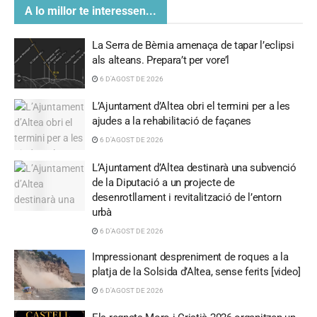
A lo millor te interessen...
La Serra de Bèrnia amenaça de tapar l’eclipsi
als alteans. Prepara’t per vore’l
6 D'AGOST DE 2026
L’Ajuntament d’Altea obri el termini per a les
ajudes a la rehabilitació de façanes
6 D'AGOST DE 2026
L’Ajuntament d’Altea destinarà una subvenció
de la Diputació a un projecte de
desenrotllament i revitalització de l’entorn
urbà
6 D'AGOST DE 2026
Impressionant despreniment de roques a la
platja de la Solsida d’Altea, sense ferits [video]
6 D'AGOST DE 2026