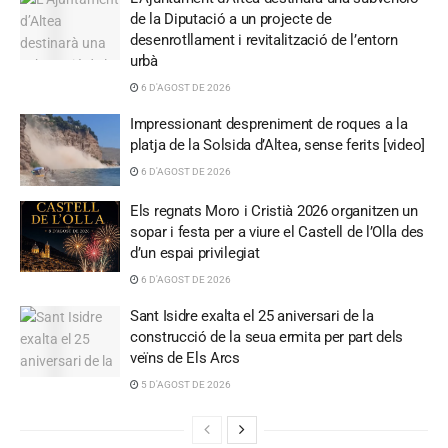
de la Diputació a un projecte de
desenrotllament i revitalització de l’entorn
urbà
6 D'AGOST DE 2026
Impressionant despreniment de roques a la
platja de la Solsida d’Altea, sense ferits [video]
6 D'AGOST DE 2026
Els regnats Moro i Cristià 2026 organitzen un
sopar i festa per a viure el Castell de l’Olla des
d’un espai privilegiat
6 D'AGOST DE 2026
Sant Isidre exalta el 25 aniversari de la
construcció de la seua ermita per part dels
veïns de Els Arcs
5 D'AGOST DE 2026