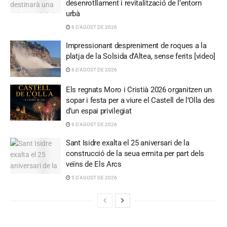
desenrotllament i revitalització de l’entorn
urbà
6 D'AGOST DE 2026
Impressionant despreniment de roques a la
platja de la Solsida d’Altea, sense ferits [video]
6 D'AGOST DE 2026
Els regnats Moro i Cristià 2026 organitzen un
sopar i festa per a viure el Castell de l’Olla des
d’un espai privilegiat
6 D'AGOST DE 2026
Sant Isidre exalta el 25 aniversari de la
construcció de la seua ermita per part dels
veïns de Els Arcs
5 D'AGOST DE 2026