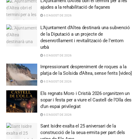
L’Ajuntament d’Altea obri el termini per a les
ajudes a la rehabilitació de façanes
6 D'AGOST DE 2026
L’Ajuntament d’Altea destinarà una subvenció
de la Diputació a un projecte de
desenrotllament i revitalització de l’entorn
urbà
6 D'AGOST DE 2026
Impressionant despreniment de roques a la
platja de la Solsida d’Altea, sense ferits [video]
6 D'AGOST DE 2026
Els regnats Moro i Cristià 2026 organitzen un
sopar i festa per a viure el Castell de l’Olla des
d’un espai privilegiat
6 D'AGOST DE 2026
Sant Isidre exalta el 25 aniversari de la
construcció de la seua ermita per part dels