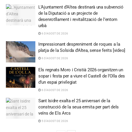
L’Ajuntament d’Altea destinarà una subvenció
de la Diputació a un projecte de
desenrotllament i revitalització de l’entorn
urbà
6 D'AGOST DE 2026
Impressionant despreniment de roques a la
platja de la Solsida d’Altea, sense ferits [video]
6 D'AGOST DE 2026
Els regnats Moro i Cristià 2026 organitzen un
sopar i festa per a viure el Castell de l’Olla des
d’un espai privilegiat
6 D'AGOST DE 2026
Sant Isidre exalta el 25 aniversari de la
construcció de la seua ermita per part dels
veïns de Els Arcs
5 D'AGOST DE 2026