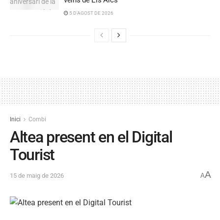
veïns de Els Arcs
5 D'AGOST DE 2026
Inici
Combi
Altea present en el Digital
Tourist
A
15 de maig de 2026
A