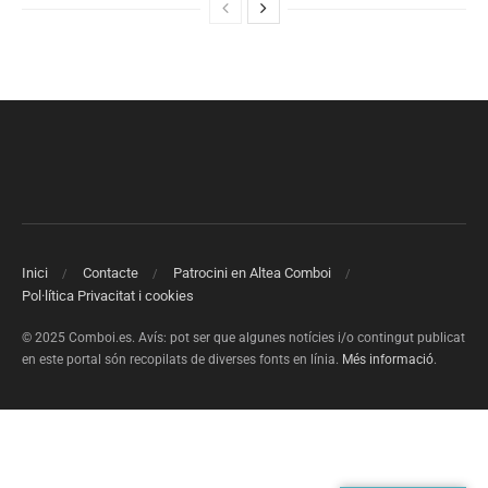
Inici
Contacte
Patrocini en Altea Comboi
Pol·lítica Privacitat i cookies
© 2025 Comboi.es. Avís: pot ser que algunes notícies i/o contingut publicat
en este portal són recopilats de diverses fonts en línia.
Més informació
.