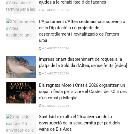
ajudes a la rehabilitació de façanes
6 D'AGOST DE 2026
L’Ajuntament d’Altea destinarà una subvenció
de la Diputació a un projecte de
desenrotllament i revitalització de l’entorn
urbà
6 D'AGOST DE 2026
Impressionant despreniment de roques a la
platja de la Solsida d’Altea, sense ferits [video]
6 D'AGOST DE 2026
Els regnats Moro i Cristià 2026 organitzen un
sopar i festa per a viure el Castell de l’Olla des
d’un espai privilegiat
6 D'AGOST DE 2026
Sant Isidre exalta el 25 aniversari de la
construcció de la seua ermita per part dels
veïns de Els Arcs