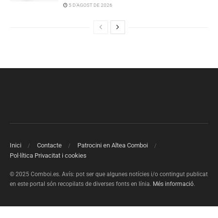
5 D'AGOST DE 2026
Inici
Contacte
Patrocini en Altea Comboi
Pol·lítica Privacitat i cookies
© 2025 Comboi.es. Avís: pot ser que algunes notícies i/o contingut publicat
en este portal són recopilats de diverses fonts en línia.
Més informació
.