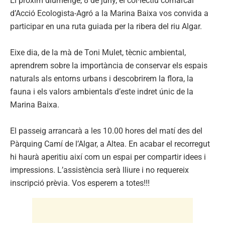
El pròxim diumenge, 8 de juny, el col·lectiu comarcal
d’Acció Ecologista-Agró a la Marina Baixa vos convida a
participar en una ruta guiada per la ribera del riu Algar.
Eixe dia, de la mà de Toni Mulet, tècnic ambiental,
aprendrem sobre la importància de conservar els espais
naturals als entorns urbans i descobrirem la flora, la
fauna i els valors ambientals d’este indret únic de la
Marina Baixa.
El passeig arrancarà a les 10.00 hores del matí des del
Pàrquing Camí de l’Algar, a Altea. En acabar el recorregut
hi haurà aperitiu així com un espai per compartir idees i
impressions. L’assistència serà lliure i no requereix
inscripció prèvia. Vos esperem a totes!!!