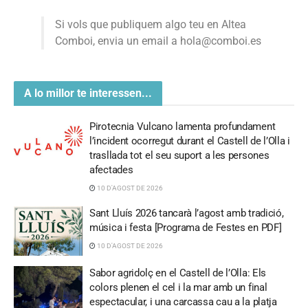
Si vols que publiquem algo teu en Altea
Comboi, envia un email a hola@comboi.es
A lo millor te interessen...
Pirotecnia Vulcano lamenta profundament
l’incident ocorregut durant el Castell de l’Olla i
trasllada tot el seu suport a les persones
afectades
10 D'AGOST DE 2026
Sant Lluís 2026 tancarà l’agost amb tradició,
música i festa [Programa de Festes en PDF]
10 D'AGOST DE 2026
Sabor agridolç en el Castell de l’Olla: Els
colors plenen el cel i la mar amb un final
espectacular, i una carcassa cau a la platja