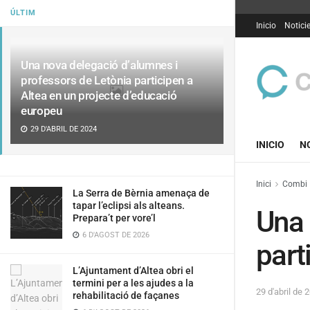
ÚLTIM
Inicio
Notici
Una nova delegació d’alumnes i
professors de Letònia participen a
Altea en un projecte d’educació
europeu
29 D'ABRIL DE 2024
INICIO
N
Inici
Combi
La Serra de Bèrnia amenaça de
tapar l’eclipsi als alteans.
Una 
Prepara’t per vore’l
6 D'AGOST DE 2026
part
L’Ajuntament d’Altea obri el
termini per a les ajudes a la
29 d'abril de 
rehabilitació de façanes