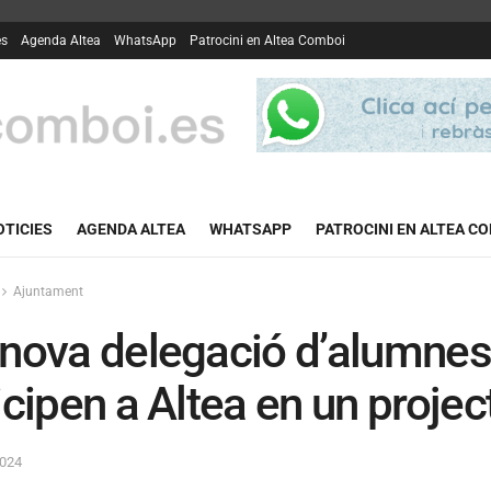
es
Agenda Altea
WhatsApp
Patrocini en Altea Comboi
OTICIES
AGENDA ALTEA
WHATSAPP
PATROCINI EN ALTEA C
Ajuntament
nova delegació d’alumnes 
icipen a Altea en un proje
2024