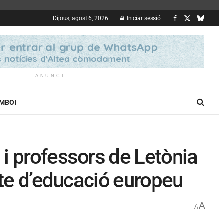
Dijous, agost 6, 2026
Iniciar sessió
ANUNCI
OMBOI
i professors de Letònia
cte d’educació europeu
A
A