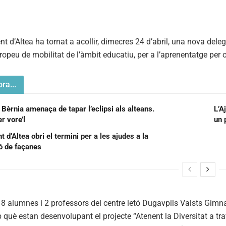
t d’Altea ha tornat a acollir, dimecres 24 d’abril, una nova del
ropeu de mobilitat de l’àmbit educatiu, per a l’aprenentatge per 
ra...
 Bèrnia amenaça de tapar l’eclipsi als alteans.
L’A
r vore’l
un 
 d’Altea obri el termini per a les ajudes a la
ió de façanes
 8 alumnes i 2 professors del centre letó Dugavpils Valsts Gimnaz
 què estan desenvolupant el projecte “Atenent la Diversitat a trav