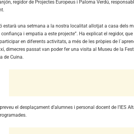
jón, regidor de Projectes Europeus i Paloma Verdú, responsable 
t.
tó estarà una setmana a la nostra localitat allotjat a casa dels 
 confiança i empatia a este projecte”. Ha explicat el regidor, que
articipar en diferents activitats, a més de les pròpies de l´aprene
ixí, dimecres passat van poder fer una visita al Museu de la Fes
ula de Cuina.
 preveu el desplaçament d’alumnes i personal docent de l’IES Alt
 programades.