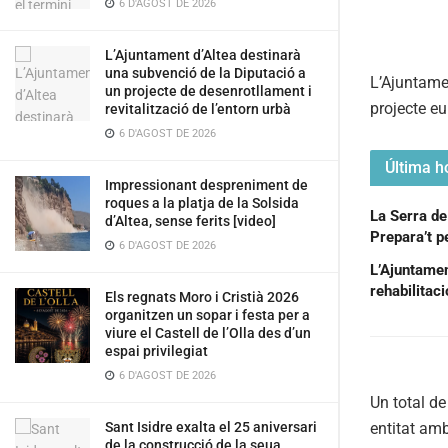
6 D'AGOST DE 2026
L’Ajuntament d’Altea destinarà
una subvenció de la Diputació a
L’Ajuntamen
un projecte de desenrotllament i
projecte eu
revitalització de l’entorn urbà
6 D'AGOST DE 2026
Última ho
Impressionant despreniment de
roques a la platja de la Solsida
La Serra de
d’Altea, sense ferits [video]
Prepara’t pe
6 D'AGOST DE 2026
L’Ajuntament
rehabilitac
Els regnats Moro i Cristià 2026
organitzen un sopar i festa per a
viure el Castell de l’Olla des d’un
espai privilegiat
6 D'AGOST DE 2026
Un total de
entitat amb
Sant Isidre exalta el 25 aniversari
de la construcció de la seua