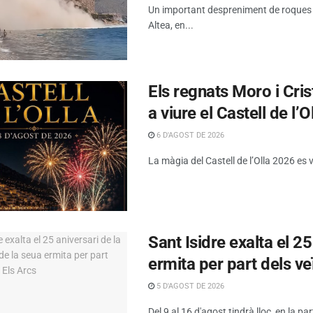
Un important despreniment de roques s’h
Altea, en...
Els regnats Moro i Cris
a viure el Castell de l’O
6 D'AGOST DE 2026
La màgia del Castell de l’Olla 2026 es 
Sant Isidre exalta el 2
ermita per part dels ve
5 D'AGOST DE 2026
Del 9 al 16 d'agost tindrà lloc, en la par