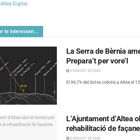
n
Altea Digital
.
or te interessen...
La Serra de Bèrnia amen
Prepara’t per vore’l
6 D'AGOST DE 2026
El 99,7% del Sol es cobrirà a Altea el 12 
L’Ajuntament d’Altea obr
rehabilitació de façan
6 D'AGOST DE 2026