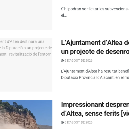
S’hi podran sol•licitar les subvencions
el...
L’Ajuntament d’Altea d
un projecte de desenrot
6 D'AGOST DE 2026
L'Ajuntament d'Altea ha resultat benef
Diputació Provincial d'Alacant, en el ma
Impressionant despreni
d’Altea, sense ferits [v
6 D'AGOST DE 2026