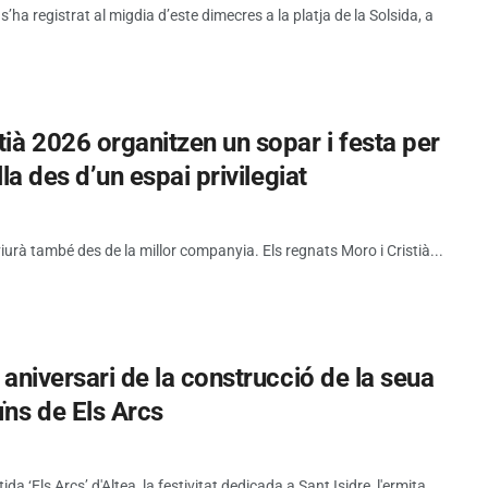
a registrat al migdia d’este dimecres a la platja de la Solsida, a
tià 2026 organitzen un sopar i festa per
lla des d’un espai privilegiat
viurà també des de la millor companyia. Els regnats Moro i Cristià...
5 aniversari de la construcció de la seua
ïns de Els Arcs
tida ‘Els Arcs’ d'Altea, la festivitat dedicada a Sant Isidre, l'ermita...