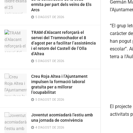
Germán Man
ermita per part dels veïns de Els
l’Ajuntamen
Arcs
5 D'AGOST DE 2026
“El grup le
TRAM d’Alacant reforçarà el
caràcter de
servei del Tramnochador el 8
han pogut p
d’agost per a facilitar l’assistència
escolar”. A
i el retorn del Castell de l’Olla
d’Altea
terra a l’A
5 D'AGOST DE 2026
Creu Roja Altea i l’Ajuntament
impulsen la formació laboral
gratuïta per a millorar
l’ocupabilitat
5 D'AGOST DE 2026
El projecte
activitats
Joventut acomiadarà l’estiu amb
una jornada de convivència
4 D'AGOST DE 2026