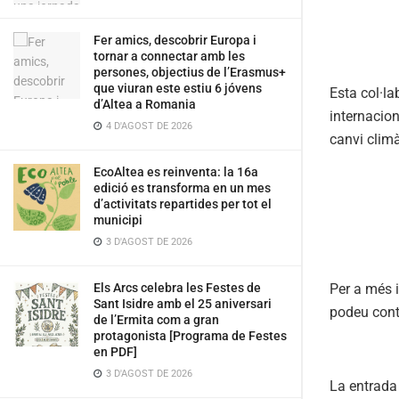
Fer amics, descobrir Europa i
tornar a connectar amb les
persones, objectius de l’Erasmus+
que viuran este estiu 6 jóvens
Esta col·la
d’Altea a Romania
internacion
4 D'AGOST DE 2026
canvi climà
EcoAltea es reinventa: la 16a
edició es transforma en un mes
d’activitats repartides per tot el
municipi
3 D'AGOST DE 2026
Per a més i
Els Arcs celebra les Festes de
Sant Isidre amb el 25 aniversari
podeu cont
de l’Ermita com a gran
protagonista [Programa de Festes
en PDF]
3 D'AGOST DE 2026
La entrad