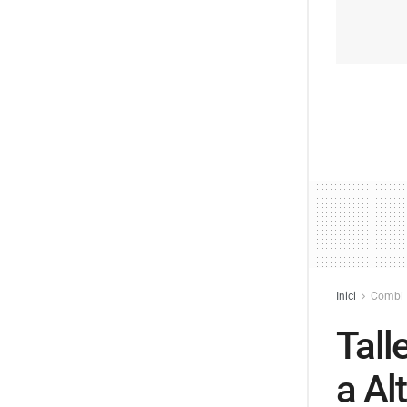
Inici
Combi
Tall
a Al