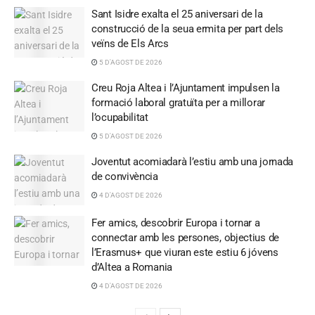
Sant Isidre exalta el 25 aniversari de la
construcció de la seua ermita per part dels
veïns de Els Arcs
5 D'AGOST DE 2026
Creu Roja Altea i l’Ajuntament impulsen la
formació laboral gratuïta per a millorar
l’ocupabilitat
5 D'AGOST DE 2026
Joventut acomiadarà l’estiu amb una jornada
de convivència
4 D'AGOST DE 2026
Fer amics, descobrir Europa i tornar a
connectar amb les persones, objectius de
l’Erasmus+ que viuran este estiu 6 jóvens
d’Altea a Romania
4 D'AGOST DE 2026