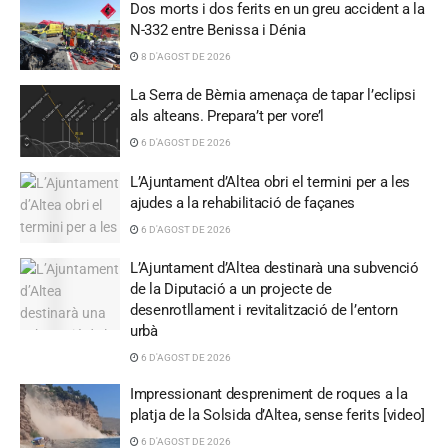
Dos morts i dos ferits en un greu accident a la
N-332 entre Benissa i Dénia
8 D'AGOST DE 2026
La Serra de Bèrnia amenaça de tapar l’eclipsi
als alteans. Prepara’t per vore’l
6 D'AGOST DE 2026
L’Ajuntament d’Altea obri el termini per a les
ajudes a la rehabilitació de façanes
6 D'AGOST DE 2026
L’Ajuntament d’Altea destinarà una subvenció
de la Diputació a un projecte de
desenrotllament i revitalització de l’entorn
urbà
6 D'AGOST DE 2026
Impressionant despreniment de roques a la
platja de la Solsida d’Altea, sense ferits [video]
6 D'AGOST DE 2026