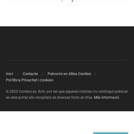
Inici
Contacte
Patrocini en Altea Comboi
Pol·lítica Privacitat i cookies
© 2025 Comboi.es. Avís: pot ser que algunes notícies i/o contingut publicat
en este portal són recopilats de diverses fonts en línia.
Més informació
.