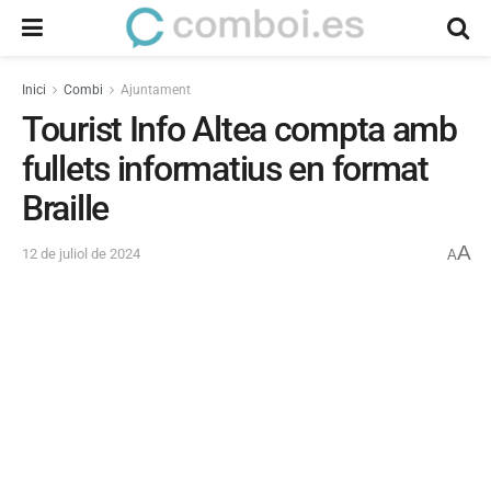
Inici
Combi
Ajuntament
Tourist Info Altea compta amb
fullets informatius en format
Braille
A
12 de juliol de 2024
A