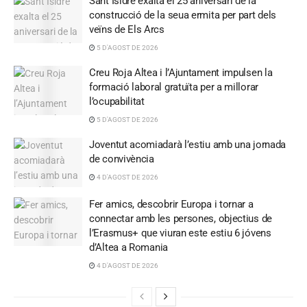
Sant Isidre exalta el 25 aniversari de la
construcció de la seua ermita per part dels
veïns de Els Arcs
5 D'AGOST DE 2026
Creu Roja Altea i l’Ajuntament impulsen la
formació laboral gratuïta per a millorar
l’ocupabilitat
5 D'AGOST DE 2026
Joventut acomiadarà l’estiu amb una jornada
de convivència
4 D'AGOST DE 2026
Fer amics, descobrir Europa i tornar a
connectar amb les persones, objectius de
l’Erasmus+ que viuran este estiu 6 jóvens
d’Altea a Romania
4 D'AGOST DE 2026