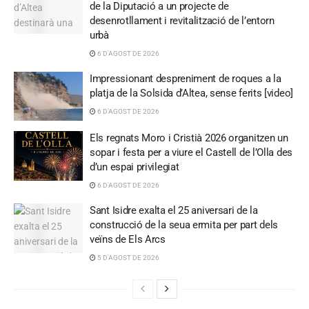
de la Diputació a un projecte de
desenrotllament i revitalització de l’entorn
urbà
6 D'AGOST DE 2026
Impressionant despreniment de roques a la
platja de la Solsida d’Altea, sense ferits [video]
6 D'AGOST DE 2026
Els regnats Moro i Cristià 2026 organitzen un
sopar i festa per a viure el Castell de l’Olla des
d’un espai privilegiat
6 D'AGOST DE 2026
Sant Isidre exalta el 25 aniversari de la
construcció de la seua ermita per part dels
veïns de Els Arcs
5 D'AGOST DE 2026