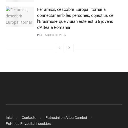
Fer amics, descobrir Europa i tornar a
connectar amb les persones, objectius de
l’Erasmus+ que viuran este estiu 6 jóvens
d’Altea a Romania
4 D'AGOST DE 2026
Inici
Contacte
Patrocini en Altea Comboi
Pol·lítica Privacitat i cookies