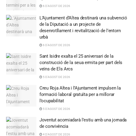
6 D'AGOST DE 2026
L’Ajuntament d’Altea destinarà una subvenció
de la Diputació a un projecte de
desenrotllament i revitalització de l’entorn
urbà
6 D'AGOST DE 2026
Sant Isidre exalta el 25 aniversari de la
construcció de la seua ermita per part dels
veïns de Els Arcs
5 D'AGOST DE 2026
Creu Roja Altea i l’Ajuntament impulsen la
formació laboral gratuïta per a millorar
l’ocupabilitat
5 D'AGOST DE 2026
Joventut acomiadarà l’estiu amb una jornada
de convivència
4 D'AGOST DE 2026