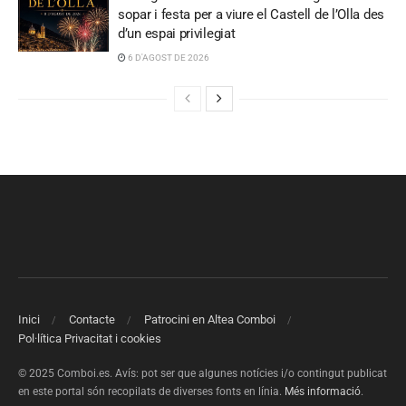
sopar i festa per a viure el Castell de l’Olla des
d’un espai privilegiat
6 D'AGOST DE 2026
Inici
Contacte
Patrocini en Altea Comboi
Pol·lítica Privacitat i cookies
© 2025 Comboi.es. Avís: pot ser que algunes notícies i/o contingut publicat
en este portal són recopilats de diverses fonts en línia.
Més informació
.