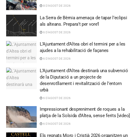
8 D'AGOST DE 2026
La Serra de Bèrnia amenaça de tapar l’eclipsi
als alteans. Prepara’t per vore’l
6 D'AGOST DE 2026
L’Ajuntament d’Altea obri el termini per a les
ajudes a la rehabilitació de façanes
6 D'AGOST DE 2026
L’Ajuntament d’Altea destinarà una subvenció
de la Diputació a un projecte de
desenrotllament i revitalització de l’entorn
urbà
6 D'AGOST DE 2026
Impressionant despreniment de roques a la
platja de la Solsida d’Altea, sense ferits [video]
6 D'AGOST DE 2026
Els regnats Moro i Cristià 2026 organitzen un