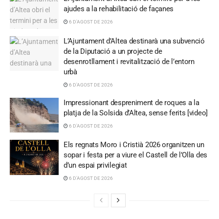
ajudes a la rehabilitació de façanes
6 D'AGOST DE 2026
L’Ajuntament d’Altea destinarà una subvenció
de la Diputació a un projecte de
desenrotllament i revitalització de l’entorn
urbà
6 D'AGOST DE 2026
Impressionant despreniment de roques a la
platja de la Solsida d’Altea, sense ferits [video]
6 D'AGOST DE 2026
Els regnats Moro i Cristià 2026 organitzen un
sopar i festa per a viure el Castell de l’Olla des
d’un espai privilegiat
6 D'AGOST DE 2026