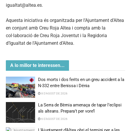
igualtat@altea.es
.
Aquesta iniciativa és organitzada per l’Ajuntament d’Altea
en conjunt amb Creu Roja Altea i compta amb la
col·laboració de Creu Roja Joventut i la Regidoria
d’Igualtat de l’Ajuntament d’Altea.
A lo millor te interessen...
Dos morts i dos ferits en un greu accident a la
N-332 entre Benissa i Dénia
8 D'AGOST DE 2026
La Serra de Bèrnia amenaça de tapar l’eclipsi
als alteans. Prepara’t per vore’l
6 D'AGOST DE 2026
L’Ajuntament d’Altea obri el termini per a les