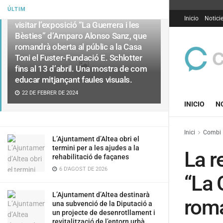
ÚLTIM
La regidoria de Cultura vos convida a
Inicio
Notici
visitar l’exposició “La Guerrera i les
Bèsties” d’Amparo Alonso Sanz, que
romandrà oberta al públic a la Casa
Toni el Fuster-Fundació E. Schlotter
fins al 13 d’abril. Una mostra de com
educar mitjançant faules visuals.
22 DE FEBRER DE 2024
INICIO
N
Inici
Combi
L’Ajuntament d’Altea obri el
termini per a les ajudes a la
La r
rehabilitació de façanes
6 D'AGOST DE 2026
“La 
L’Ajuntament d’Altea destinarà
roma
una subvenció de la Diputació a
un projecte de desenrotllament i
revitalització de l’entorn urbà