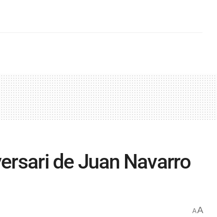
versari de Juan Navarro
A
A