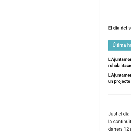
El dia del 
Última ho
L’Ajuntament
rehabilitac
L’Ajuntamen
un projecte 
Just el dia
la continuï
darrers 12