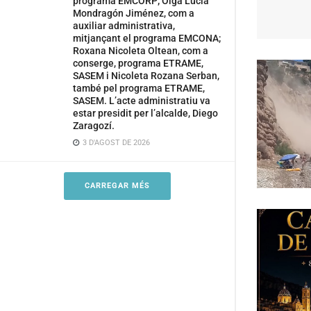
programa EMCORP; Olga Lucía
Mondragón Jiménez, com a
auxiliar administrativa,
mitjançant el programa EMCONA;
Roxana Nicoleta Oltean, com a
conserge, programa ETRAME,
SASEM i Nicoleta Rozana Serban,
també pel programa ETRAME,
SASEM. L’acte administratiu va
estar presidit per l’alcalde, Diego
Zaragozí.
3 D'AGOST DE 2026
CARREGAR MÉS