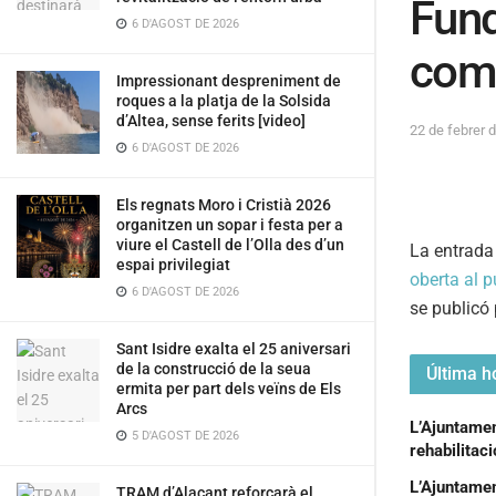
Fund
6 D'AGOST DE 2026
com 
Impressionant despreniment de
roques a la platja de la Solsida
d’Altea, sense ferits [video]
22 de febrer 
6 D'AGOST DE 2026
Els regnats Moro i Cristià 2026
organitzen un sopar i festa per a
viure el Castell de l’Olla des d’un
La entrad
espai privilegiat
oberta al p
6 D'AGOST DE 2026
se publicó
Sant Isidre exalta el 25 aniversari
de la construcció de la seua
Última ho
ermita per part dels veïns de Els
Arcs
L’Ajuntament
5 D'AGOST DE 2026
rehabilitac
L’Ajuntamen
TRAM d’Alacant reforçarà el