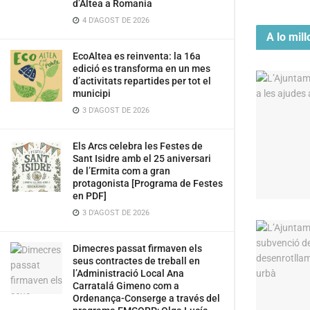
d’Altea a Romania
4 D'AGOST DE 2026
A lo mill
EcoAltea es reinventa: la 16a
edició es transforma en un mes
d’activitats repartides per tot el
municipi
3 D'AGOST DE 2026
Els Arcs celebra les Festes de
Sant Isidre amb el 25 aniversari
de l’Ermita com a gran
protagonista [Programa de Festes
en PDF]
3 D'AGOST DE 2026
Dimecres passat firmaven els
seus contractes de treball en
l’Administració Local Ana
Carratalá Gimeno com a
Ordenança-Conserge a través del