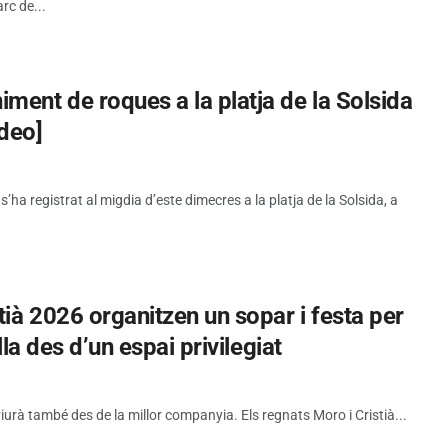
rc de...
ment de roques a la platja de la Solsida
ideo]
a registrat al migdia d’este dimecres a la platja de la Solsida, a
tià 2026 organitzen un sopar i festa per
lla des d’un espai privilegiat
viurà també des de la millor companyia. Els regnats Moro i Cristià...