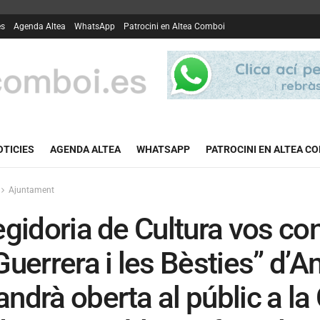
es
Agenda Altea
WhatsApp
Patrocini en Altea Comboi
OTICIES
AGENDA ALTEA
WHATSAPP
PATROCINI EN ALTEA C
Ajuntament
egidoria de Cultura vos con
Guerrera i les Bèsties” d’
ndrà oberta al públic a la 