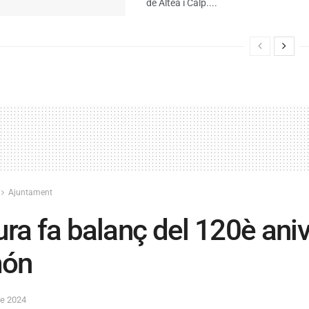
de Altea i Calp....
Ajuntament
ura fa balanç del 120è ani
ón
de 2024