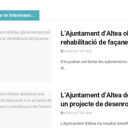
or te interessen...
L’Ajuntament d’Altea obr
rehabilitació de façan
6 D'AGOST DE 2026
S’hi podran sol•licitar les subvencions
el...
L’Ajuntament d’Altea d
un projecte de desenrot
6 D'AGOST DE 2026
L'Ajuntament d'Altea ha resultat benef