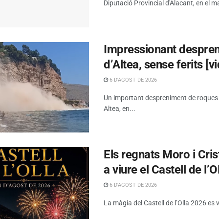
Diputació Provincial d'Alacant, en el ma
Impressionant despreni
d’Altea, sense ferits [v
6 D'AGOST DE 2026
Un important despreniment de roques s’h
Altea, en...
Els regnats Moro i Cris
a viure el Castell de l’O
6 D'AGOST DE 2026
La màgia del Castell de l’Olla 2026 es 