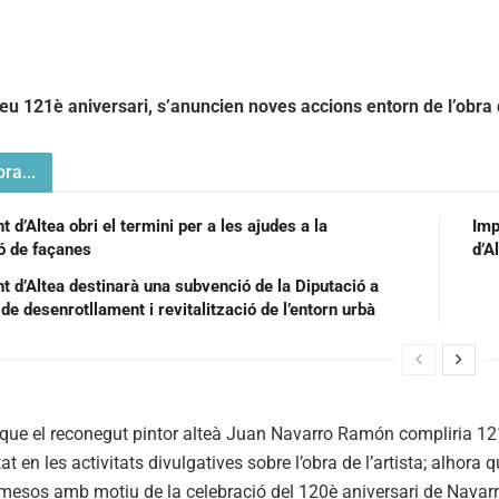
seu 121è aniversari, s’anuncien noves accions entorn de l’obra d
ra...
 d’Altea obri el termini per a les ajudes a la
Imp
ió de façanes
d’A
t d’Altea destinarà una subvenció de la Diputació a
de desenrotllament i revitalització de l’entorn urbà
 que el reconegut pintor alteà Juan Navarro Ramón compliria 121 
tat en les activitats divulgatives sobre l’obra de l’artista; alhora
 mesos amb motiu de la celebració del 120è aniversari de Nava