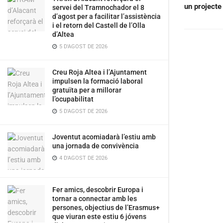
un projecte 
servei del Tramnochador el 8
d’agost per a facilitar l’assistència
i el retorn del Castell de l’Olla
d’Altea
5 D'AGOST DE 2026
Creu Roja Altea i l’Ajuntament
impulsen la formació laboral
gratuïta per a millorar
l’ocupabilitat
5 D'AGOST DE 2026
Joventut acomiadarà l’estiu amb
una jornada de convivència
4 D'AGOST DE 2026
Fer amics, descobrir Europa i
tornar a connectar amb les
persones, objectius de l’Erasmus+
que viuran este estiu 6 jóvens