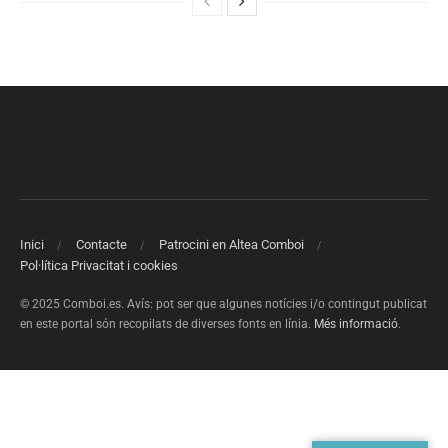
Inici
Contacte
Patrocini en Altea Comboi
Pol·lítica Privacitat i cookies
© 2025 Comboi.es. Avís: pot ser que algunes notícies i/o contingut publicat
en este portal són recopilats de diverses fonts en línia.
Més informació
.