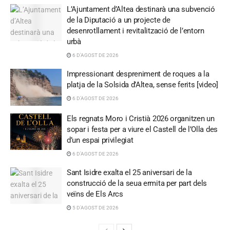
L’Ajuntament d’Altea destinarà una subvenció
de la Diputació a un projecte de
desenrotllament i revitalització de l’entorn
urbà
6 D'AGOST DE 2026
Impressionant despreniment de roques a la
platja de la Solsida d’Altea, sense ferits [video]
6 D'AGOST DE 2026
Els regnats Moro i Cristià 2026 organitzen un
sopar i festa per a viure el Castell de l’Olla des
d’un espai privilegiat
6 D'AGOST DE 2026
Sant Isidre exalta el 25 aniversari de la
construcció de la seua ermita per part dels
veïns de Els Arcs
5 D'AGOST DE 2026