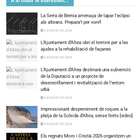
A lo millor te interessen...
La Serra de Bèrnia amenaça de tapar l’eclipsi
als alteans. Prepara’t per vore’l
6 D'AGOST DE 2026
L’Ajuntament d’Altea obri el termini per a les
ajudes a la rehabilitació de façanes
6 D'AGOST DE 2026
L’Ajuntament d’Altea destinarà una subvenció
de la Diputació a un projecte de
desenrotllament i revitalització de l’entorn
urbà
6 D'AGOST DE 2026
Impressionant despreniment de roques a la
platja de la Solsida d’Altea, sense ferits [video]
6 D'AGOST DE 2026
Els regnats Moro i Cristià 2026 organitzen un