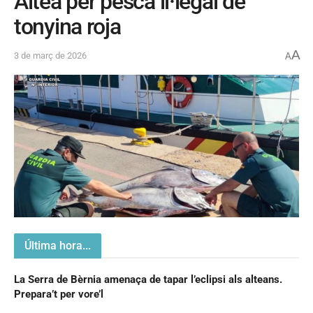
Altea per pesca il·legal de
tonyina roja
A
3 de març de 2026
A
Última hora...
La Serra de Bèrnia amenaça de tapar l’eclipsi als alteans.
Prepara’t per vore’l