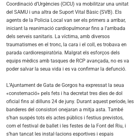
Coordinació d’Urgències (CICU) va mobilitzar una unitat
del SAMU i una altra de Suport Vital Bàsic (SVB). Els
agents de la Policia Local van ser els primers a arribar,
iniciant la reanimació cardiopulmonar fins a l’arribada
dels serveis sanitaris. La víctima, amb diversos
traumatismes en el tronc, la cara i el coll, es trobava en
parada cardiorespiratòria. Malgrat els esforços dels
equips mèdics amb tasques de RCP avançada, no es va
poder salvar la seua vida i es va confirmar la defunció.
L’Ajuntament de Gata de Gorgos ha expressat la seua
«consternació» pels fets i ha decretat tres dies de dol
oficial fins al dilluns 24 de juny. Durant aquest període, les
banderes del consistori onejaran a mitja asta. També
s’han suspés tots els actes públics i festius previstos,
com el festival de ballet i les festes de la Font del Riu, i
s’han tancat les instal·lacions esportives i espais