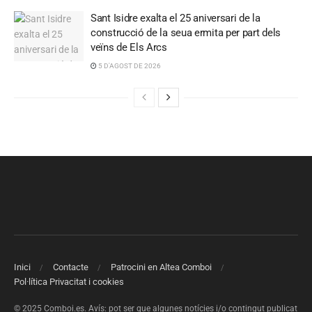
Sant Isidre exalta el 25 aniversari de la
construcció de la seua ermita per part dels
veïns de Els Arcs
5 D'AGOST DE 2026
Inici
Contacte
Patrocini en Altea Comboi
Pol·lítica Privacitat i cookies
© 2025 Comboi.es. Avís: pot ser que algunes notícies i/o contingut publicat