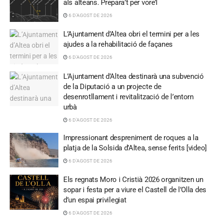
als alteans. Prepara’t per vore’l
6 D'AGOST DE 2026
L’Ajuntament d’Altea obri el termini per a les
ajudes a la rehabilitació de façanes
6 D'AGOST DE 2026
L’Ajuntament d’Altea destinarà una subvenció
de la Diputació a un projecte de
desenrotllament i revitalització de l’entorn
urbà
6 D'AGOST DE 2026
Impressionant despreniment de roques a la
platja de la Solsida d’Altea, sense ferits [video]
6 D'AGOST DE 2026
Els regnats Moro i Cristià 2026 organitzen un
sopar i festa per a viure el Castell de l’Olla des
d’un espai privilegiat
6 D'AGOST DE 2026