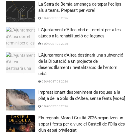
La Serra de Bèrnia amenaça de tapar l’eclipsi
als alteans. Prepara’t per vore’l
6 D'AGOST DE 2026
L’Ajuntament d’Altea obri el termini per a les
ajudes a la rehabilitació de façanes
6 D'AGOST DE 2026
L’Ajuntament d’Altea destinarà una subvenció
de la Diputació a un projecte de
desenrotllament i revitalització de l’entorn
urbà
6 D'AGOST DE 2026
Impressionant despreniment de roques a la
platja de la Solsida d’Altea, sense ferits [video]
6 D'AGOST DE 2026
Els regnats Moro i Cristià 2026 organitzen un
sopar i festa per a viure el Castell de l’Olla des
d’un espai privilegiat