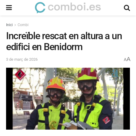
Inici
Combi
Increïble rescat en altura a un
edifici en Benidorm
A
3 de març de 2026
A