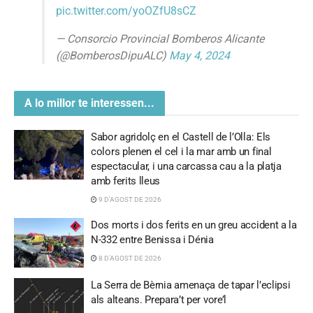
pic.twitter.com/yoOZfU8sCZ
— Consorcio Provincial Bomberos Alicante
(@BomberosDipuALC)
May 4, 2024
A lo millor te interessen...
Sabor agridolç en el Castell de l’Olla: Els
colors plenen el cel i la mar amb un final
espectacular, i una carcassa cau a la platja
amb ferits lleus
9 D'AGOST DE 2026
Dos morts i dos ferits en un greu accident a la
N-332 entre Benissa i Dénia
8 D'AGOST DE 2026
La Serra de Bèrnia amenaça de tapar l’eclipsi
als alteans. Prepara’t per vore’l