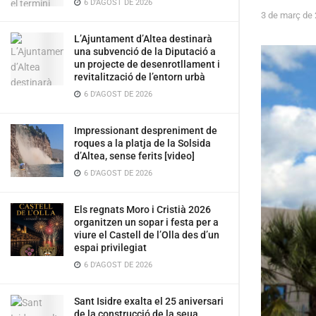
6 D'AGOST DE 2026
3 de març de
L’Ajuntament d’Altea destinarà
una subvenció de la Diputació a
un projecte de desenrotllament i
revitalització de l’entorn urbà
6 D'AGOST DE 2026
Impressionant despreniment de
roques a la platja de la Solsida
d’Altea, sense ferits [video]
6 D'AGOST DE 2026
Els regnats Moro i Cristià 2026
organitzen un sopar i festa per a
viure el Castell de l’Olla des d’un
espai privilegiat
6 D'AGOST DE 2026
Sant Isidre exalta el 25 aniversari
de la construcció de la seua