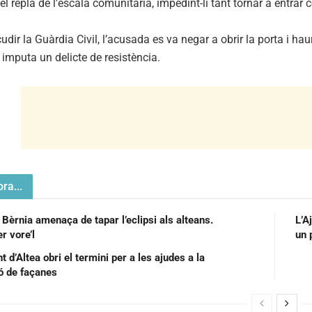
el replà de l’escala comunitària, impedint-li tant tornar a entrar co
dir la Guàrdia Civil, l’acusada es va negar a obrir la porta i hau
 imputa un delicte de resistència.
ra...
 Bèrnia amenaça de tapar l’eclipsi als alteans.
L’A
r vore’l
un 
 d’Altea obri el termini per a les ajudes a la
ió de façanes