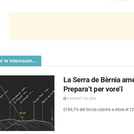
or te interessen...
La Serra de Bèrnia amen
Prepara’t per vore’l
6 D'AGOST DE 2026
El 99,7% del Sol es cobrirà a Altea el 12 