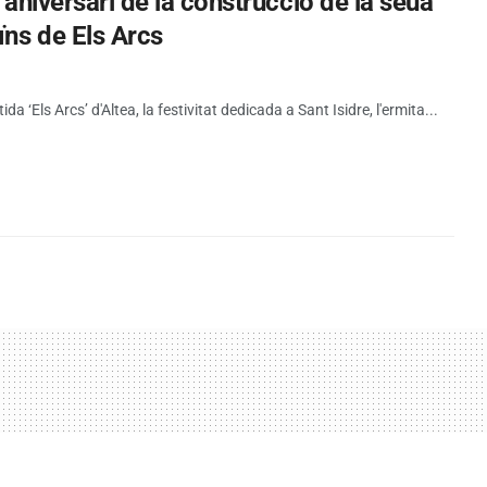
5 aniversari de la construcció de la seua
ïns de Els Arcs
tida ‘Els Arcs’ d'Altea, la festivitat dedicada a Sant Isidre, l'ermita...