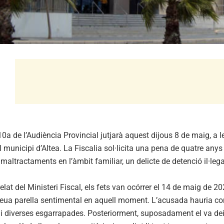
0a de l’Audiència Provincial jutjarà aquest dijous 8 de maig, a 
municipi d’Altea. La Fiscalia sol·licita una pena de quatre anys 
 maltractaments en l’àmbit familiar, un delicte de detenció il·legal 
elat del Ministeri Fiscal, els fets van ocórrer el 14 de maig de 2
seua parella sentimental en aquell moment. L’acusada hauria com
i diverses esgarrapades. Posteriorment, suposadament el va deixa