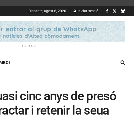
Dissabte, agost 8, 2026
Iniciar sessió
ANUNCI
OMBOI
uasi cinc anys de presó
ctar i retenir la seua