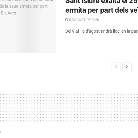
Sant Isidre exalta el 2
ermita per part dels ve
5 D'AGOST DE 2026
Del 9 al 16 d'agost tindrà lloc, en la par
s