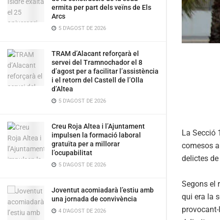
ermita per part dels veïns de Els
Arcs
5 D'AGOST DE 2026
TRAM d’Alacant reforçarà el
servei del Tramnochador el 8
d’agost per a facilitar l’assistència
i el retorn del Castell de l’Olla
d’Altea
5 D'AGOST DE 2026
Creu Roja Altea i l’Ajuntament
La Secció 1
impulsen la formació laboral
gratuïta per a millorar
comesos al 
l’ocupabilitat
delictes de
5 D'AGOST DE 2026
Segons el r
Joventut acomiadarà l’estiu amb
qui era la 
una jornada de convivència
provocant-l
4 D'AGOST DE 2026