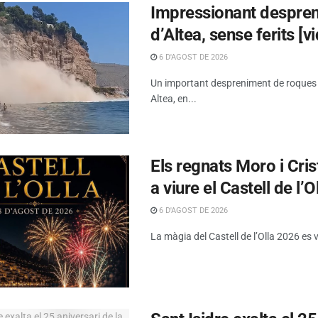
Impressionant despreni
d’Altea, sense ferits [v
6 D'AGOST DE 2026
Un important despreniment de roques s’h
Altea, en...
Els regnats Moro i Cris
a viure el Castell de l’O
6 D'AGOST DE 2026
La màgia del Castell de l’Olla 2026 es 