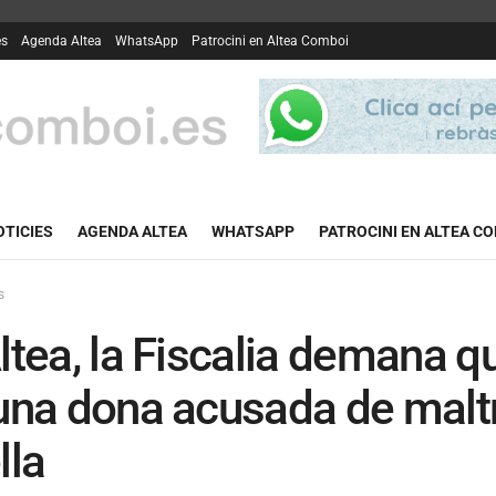
es
Agenda Altea
WhatsApp
Patrocini en Altea Comboi
OTICIES
AGENDA ALTEA
WHATSAPP
PATROCINI EN ALTEA C
s
ltea, la Fiscalia demana q
una dona acusada de maltra
lla