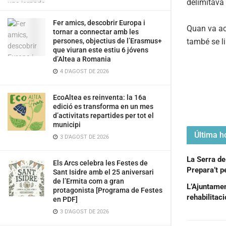
delimitava 
Fer amics, descobrir Europa i
Quan va acu
tornar a connectar amb les
també se li
persones, objectius de l’Erasmus+
que viuran este estiu 6 jóvens
d’Altea a Romania
4 D'AGOST DE 2026
EcoAltea es reinventa: la 16a
edició es transforma en un mes
d’activitats repartides per tot el
municipi
Última ho
3 D'AGOST DE 2026
La Serra de
Els Arcs celebra les Festes de
Prepara’t pe
Sant Isidre amb el 25 aniversari
de l’Ermita com a gran
L’Ajuntament
protagonista [Programa de Festes
rehabilitac
en PDF]
3 D'AGOST DE 2026