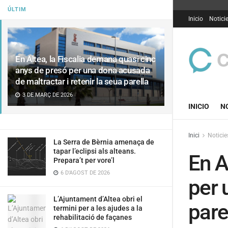
ÚLTIM
Inicio
Notici
En Altea, la Fiscalia demana quasi cinc
anys de presó per una dona acusada
de maltractar i retenir la seua parella
3 DE MARÇ DE 2026
INICIO
N
Inici
Noticie
La Serra de Bèrnia amenaça de
tapar l’eclipsi als alteans.
En A
Prepara’t per vore’l
6 D'AGOST DE 2026
per 
L’Ajuntament d’Altea obri el
pare
termini per a les ajudes a la
rehabilitació de façanes