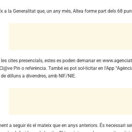
ïx a la Generalitat que, un any més, Altea forme part dels 68 pu
 les cites presencials, estes es poden demanar en www.agenciatr
 Cl@ve Pin o referència. També es pot sol•licitar en l’App “Agènc
 de dilluns a divendres, amb NIF/NIE.
ent a seguir és el mateix que en anys anteriors. És necessari se