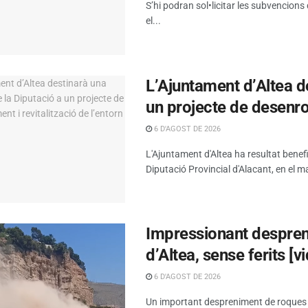
S’hi podran sol•licitar les subvencions
el...
L’Ajuntament d’Altea d
un projecte de desenrot
6 D'AGOST DE 2026
L'Ajuntament d'Altea ha resultat benef
Diputació Provincial d'Alacant, en el ma
Impressionant despreni
d’Altea, sense ferits [v
6 D'AGOST DE 2026
Un important despreniment de roques s’h