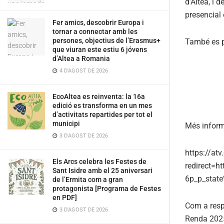
d’Altea, i 
presencial 
Fer amics, descobrir Europa i
tornar a connectar amb les
persones, objectius de l’Erasmus+
També es po
que viuran este estiu 6 jóvens
d’Altea a Romania
4 D'AGOST DE 2026
EcoAltea es reinventa: la 16a
edició es transforma en un mes
d’activitats repartides per tot el
municipi
Més inform
3 D'AGOST DE 2026
https://at
Els Arcs celebra les Festes de
redirect=
Sant Isidre amb el 25 aniversari
6p_p_stat
de l’Ermita com a gran
protagonista [Programa de Festes
en PDF]
Com a respo
3 D'AGOST DE 2026
Renda 202