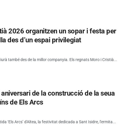
tià 2026 organitzen un sopar i festa per
lla des d’un espai privilegiat
viurà també des de la millor companyia. Els regnats Moro i Cristià...
5 aniversari de la construcció de la seua
ïns de Els Arcs
tida ‘Els Arcs’ d'Altea, la festivitat dedicada a Sant Isidre, l'ermita...