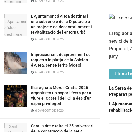
6 D'AGOST DE 2026
L’Ajuntament d’Altea destinarà
una subvenció de la Diputació a
un projecte de desenrotllament i
revitalització de l’entorn urbà
El regidor
6 D'AGOST DE 2026
servici de 
Propietat, 
Impressionant despreniment de
juny.
roques a la platja de la Solsida
d’Altea, sense ferits [video]
6 D'AGOST DE 2026
Última ho
Els regnats Moro i Cristià 2026
La Serra de
organitzen un sopar i festa per a
Prepara’t pe
viure el Castell de l’Olla des d’un
espai privilegiat
L’Ajuntament
rehabilitac
6 D'AGOST DE 2026
Sant Isidre exalta el 25 aniversari
de la construcció de la seua