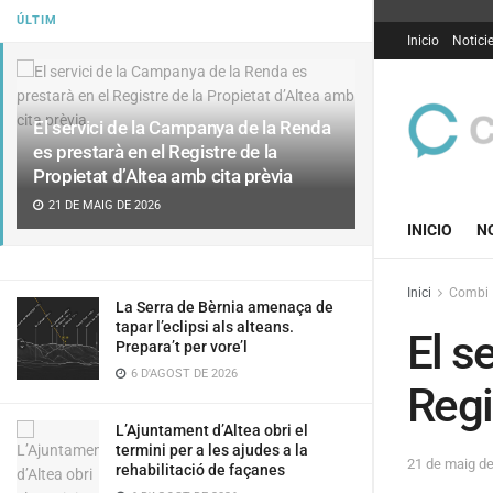
ÚLTIM
Inicio
Notici
El servici de la Campanya de la Renda
es prestarà en el Registre de la
Propietat d’Altea amb cita prèvia
21 DE MAIG DE 2026
INICIO
N
Inici
Combi
La Serra de Bèrnia amenaça de
tapar l’eclipsi als alteans.
El s
Prepara’t per vore’l
6 D'AGOST DE 2026
Regi
L’Ajuntament d’Altea obri el
termini per a les ajudes a la
21 de maig d
rehabilitació de façanes