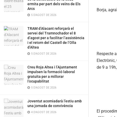
ermita per part dels veïns de Els
Arcs
Borja, agra
5 D'AGOST DE 2026
TRAM d’Alacant reforçarà el
servei del Tramnochador el 8
d’agost per a facilitar l’assistència
i el retorn del Castell de l’Olla
d’Altea
Respecte a
5 D'AGOST DE 2026
Electrònic,
de 9 a 19h,
Creu Roja Altea i l’Ajuntament
impulsen la formació laboral
gratuïta per a millorar
l’ocupabilitat
5 D'AGOST DE 2026
Joventut acomiadarà l’estiu amb
una jornada de convivència
El procedim
4 D'AGOST DE 2026