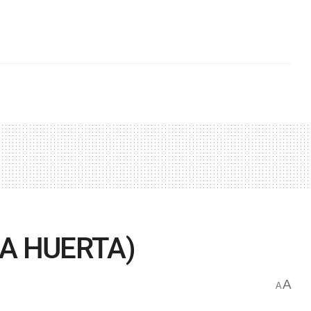
OA HUERTA)
A
A