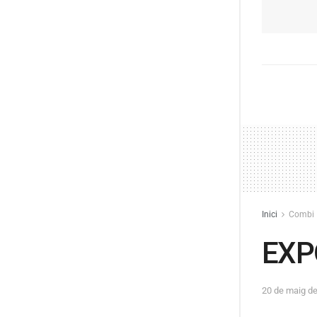
Inici
Combi
EXP
20 de maig d