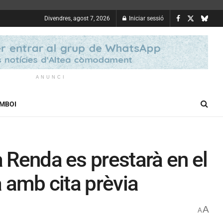
Divendres, agost 7, 2026
Iniciar sessió
ANUNCI
OMBOI
a Renda es prestarà en el
a amb cita prèvia
A
A