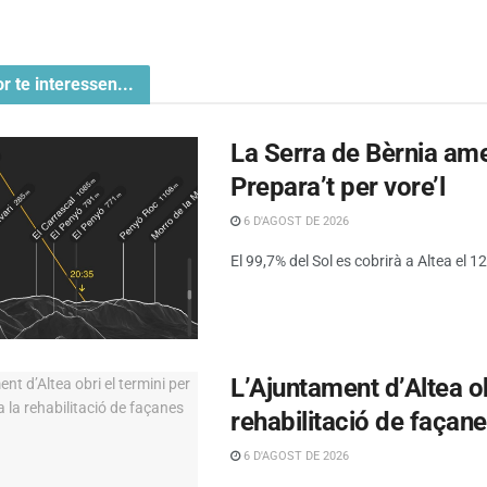
or te interessen...
La Serra de Bèrnia amen
Prepara’t per vore’l
6 D'AGOST DE 2026
El 99,7% del Sol es cobrirà a Altea el 12 
L’Ajuntament d’Altea obr
rehabilitació de façan
6 D'AGOST DE 2026