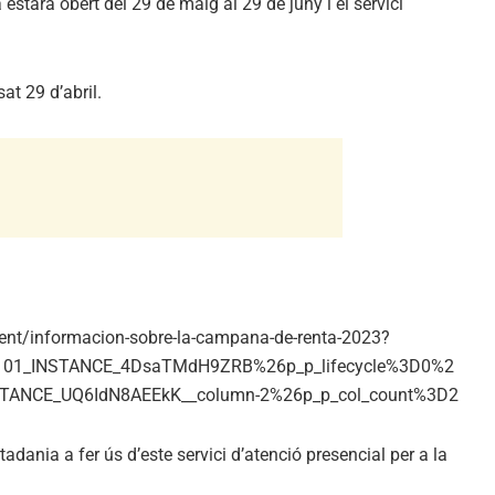
a estarà obert del 29 de maig al 29 de juny i el servici
at 29 d’abril.
nt/informacion-sobre-la-campana-de-renta-2023?
D101_INSTANCE_4DsaTMdH9ZRB%26p_p_lifecycle%3D0%2
STANCE_UQ6IdN8AEEkK__column-2%26p_p_col_count%3D2
ania a fer ús d’este servici d’atenció presencial per a la