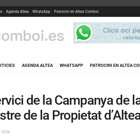
es
Agenda Altea
WhatsApp
Patrocini en Altea Comboi
OTICIES
AGENDA ALTEA
WHATSAPP
PATROCINI EN ALTEA C
ervici de la Campanya de l
stre de la Propietat d’Alte
e 2026