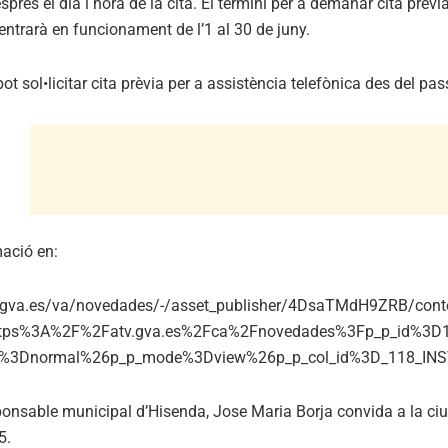
després el dia i hora de la cita. El termini per a demanar cita prèvi
entrarà en funcionament de l’1 al 30 de juny.
t sol•licitar cita prèvia per a assistència telefònica des del pass
ació en:
v.gva.es/va/novedades/-/asset_publisher/4DsaTMdH9ZRB/conte
https%3A%2F%2Fatv.gva.es%2Fca%2Fnovedades%3Fp_p_id%3
e%3Dnormal%26p_p_mode%3Dview%26p_p_col_id%3D_118_IN
nsable municipal d’Hisenda, Jose Maria Borja convida a la ciutad
5.