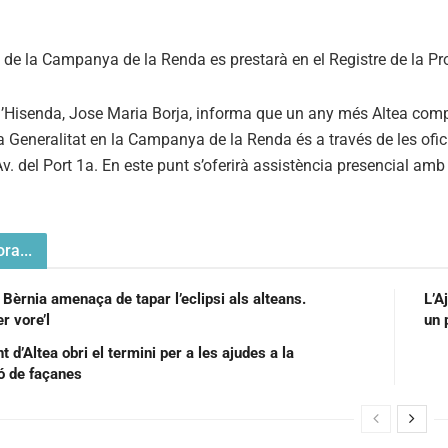
 d’Hisenda, Jose Maria Borja, informa que un any més Altea comp
la Generalitat en la Campanya de la Renda és a través de les ofici
Av. del Port 1a. En este punt s’oferirà assistència presencial amb 
ra...
 Bèrnia amenaça de tapar l’eclipsi als alteans.
L’A
r vore’l
un 
 d’Altea obri el termini per a les ajudes a la
ió de façanes