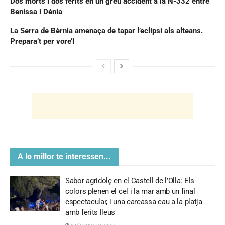
Dos morts i dos ferits en un greu accident a la N-332 entre
Benissa i Dénia
La Serra de Bèrnia amenaça de tapar l’eclipsi als alteans.
Prepara’t per vore’l
A lo millor te interessen...
Sabor agridolç en el Castell de l’Olla: Els
colors plenen el cel i la mar amb un final
espectacular, i una carcassa cau a la platja
amb ferits lleus