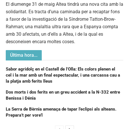
El diumenge 31 de maig Altea tindrà una nova cita amb la
solidaritat. Es tracta d’una caminada per a recaptar fons
a favor de la investigació de la Síndrome Tatton-Brow-
Rahman; una malaltia ultra rara que a Espanya compta
amb 30 afectats, un d’ells a Altea, i de la qual es
desconeixen encara moltes coses.
Última hora...
Sabor agridolç en el Castell de l’Olla: Els colors plenen el
cel i la mar amb un final espectacular, i una carcassa cau a
la platja amb ferits lleus
Dos morts i dos ferits en un greu accident a la N-332 entre
Benissa i Dénia
La Serra de Bèrnia amenaça de tapar l’eclipsi als alteans.
Prepara’t per vore’l