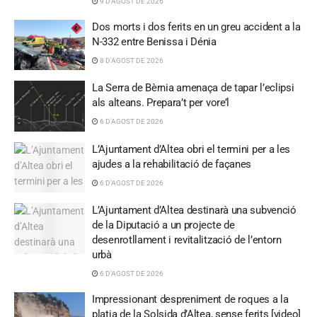
9 D'AGOST DE 2026
Dos morts i dos ferits en un greu accident a la
N-332 entre Benissa i Dénia
8 D'AGOST DE 2026
La Serra de Bèrnia amenaça de tapar l’eclipsi
als alteans. Prepara’t per vore’l
6 D'AGOST DE 2026
L’Ajuntament d’Altea obri el termini per a les
ajudes a la rehabilitació de façanes
6 D'AGOST DE 2026
L’Ajuntament d’Altea destinarà una subvenció
de la Diputació a un projecte de
desenrotllament i revitalització de l’entorn
urbà
6 D'AGOST DE 2026
Impressionant despreniment de roques a la
platja de la Solsida d’Altea, sense ferits [video]