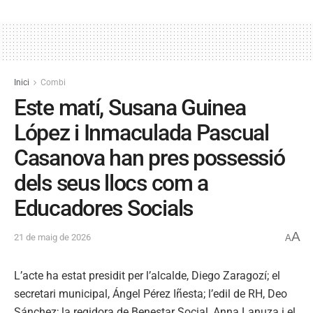
Inici
Combi
Este matí, Susana Guinea
López i Inmaculada Pascual
Casanova han pres possessió
dels seus llocs com a
Educadores Socials
A
21 de maig de 2026
A
L’acte ha estat presidit per l’alcalde, Diego Zaragozí; el
secretari municipal, Ángel Pérez Iñesta; l’edil de RH, Deo
Sánchez; la regidora de Benestar Social, Anna Lanuza i el