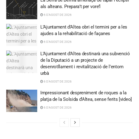
La Serra de Bèrnia amenaça de tapar l’eclipsi
als alteans. Prepara’t per vore’l
6 D'AGOST DE 2026
L’Ajuntament d’Altea obri el termini per a les
ajudes a la rehabilitació de façanes
6 D'AGOST DE 2026
L’Ajuntament d’Altea destinarà una subvenció
de la Diputació a un projecte de
desenrotllament i revitalització de l’entorn
urbà
6 D'AGOST DE 2026
Impressionant despreniment de roques a la
platja de la Solsida d’Altea, sense ferits [video]
6 D'AGOST DE 2026