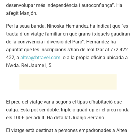
desenvolupar més independència i autoconfiança”. Ha
afegit Manjón.
Per la seua banda, Ninoska Hernández ha indicat que “es
tracta d´un viatge familiar en què grans i xiquets gaudiran
de la convivència i diversió del Parc”. Hernández ha
apuntat que les inscripcions s’han de realitzar al 772 422
432, a
altea@btravel.com
o a la pròpia oficina ubicada a
l’Avda. Rei Jaume I, 5.
El preu del viatge varia segons el tipus d’habitació que
calga. Esta pot ser doble, triple o quàdruple i el preu ronda
els 100€ per adult. Ha detallat Juanjo Serrano.
El viatge està destinat a persones empadronades a Altea i