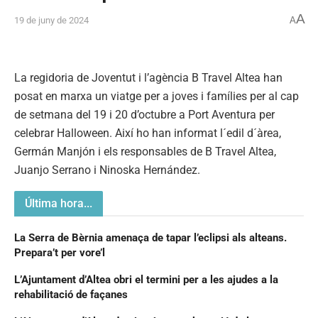
A
19 de juny de 2024
A
La regidoria de Joventut i l’agència B Travel Altea han
posat en marxa un viatge per a joves i famílies per al cap
de setmana del 19 i 20 d’octubre a Port Aventura per
celebrar Halloween. Així ho han informat l´edil d´àrea,
Germán Manjón i els responsables de B Travel Altea,
Juanjo Serrano i Ninoska Hernández.
Última hora...
La Serra de Bèrnia amenaça de tapar l’eclipsi als alteans.
Prepara’t per vore’l
L’Ajuntament d’Altea obri el termini per a les ajudes a la
rehabilitació de façanes