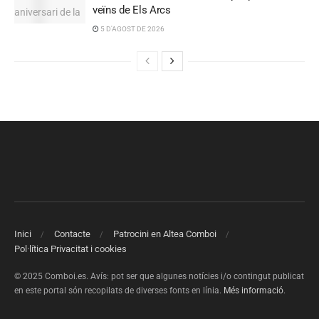
veïns de Els Arcs
5 D'AGOST DE 2026
Inici
Contacte
Patrocini en Altea Comboi
Pol·lítica Privacitat i cookies
© 2025 Comboi.es. Avís: pot ser que algunes notícies i/o contingut publicat
en este portal són recopilats de diverses fonts en línia.
Més informació
.