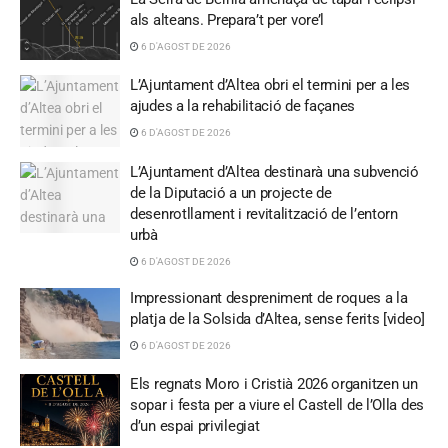
als alteans. Prepara’t per vore’l
6 D'AGOST DE 2026
L’Ajuntament d’Altea obri el termini per a les
ajudes a la rehabilitació de façanes
6 D'AGOST DE 2026
L’Ajuntament d’Altea destinarà una subvenció
de la Diputació a un projecte de
desenrotllament i revitalització de l’entorn
urbà
6 D'AGOST DE 2026
Impressionant despreniment de roques a la
platja de la Solsida d’Altea, sense ferits [video]
6 D'AGOST DE 2026
Els regnats Moro i Cristià 2026 organitzen un
sopar i festa per a viure el Castell de l’Olla des
d’un espai privilegiat