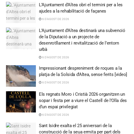
L’Ajuntament d’Altea obri el termini per a les
ajudes a la rehabilitació de façanes
6 D'AGOST DE 2026
L’Ajuntament d’Altea destinarà una subvenció
de la Diputació a un projecte de
desenrotllament i revitalització de l’entorn
urbà
6 D'AGOST DE 2026
Impressionant despreniment de roques a la
platja de la Solsida d’Altea, sense ferits [video]
6 D'AGOST DE 2026
Els regnats Moro i Cristià 2026 organitzen un
sopar i festa per a viure el Castell de l’Olla des
d’un espai privilegiat
6 D'AGOST DE 2026
Sant Isidre exalta el 25 aniversari de la
construcció de la seua ermita per part dels