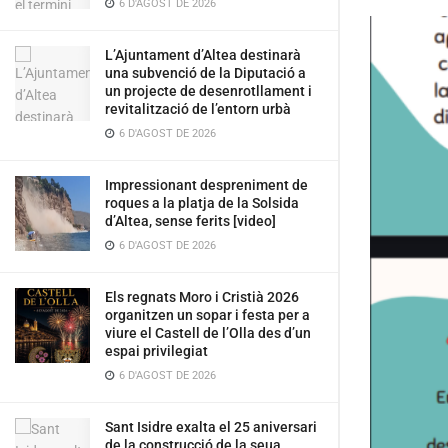
6 D'AGOST DE 2026
L’Ajuntament d’Altea destinarà
una subvenció de la Diputació a
un projecte de desenrotllament i
revitalització de l’entorn urbà
6 D'AGOST DE 2026
Impressionant despreniment de
roques a la platja de la Solsida
d’Altea, sense ferits [video]
6 D'AGOST DE 2026
Els regnats Moro i Cristià 2026
organitzen un sopar i festa per a
viure el Castell de l’Olla des d’un
espai privilegiat
6 D'AGOST DE 2026
Sant Isidre exalta el 25 aniversari
de la construcció de la seua