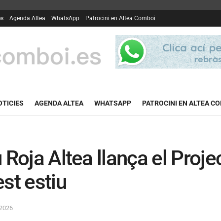
es
Agenda Altea
WhatsApp
Patrocini en Altea Comboi
OTICIES
AGENDA ALTEA
WHATSAPP
PATROCINI EN ALTEA C
 Roja Altea llança el Proj
st estiu
 2026