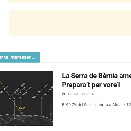
or te interessen...
La Serra de Bèrnia amen
Prepara’t per vore’l
6 D'AGOST DE 2026
El 99,7% del Sol es cobrirà a Altea el 12 