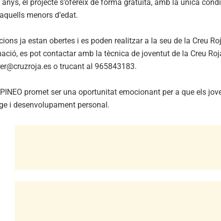
0 anys, el projecte s’ofereix de forma gratuïta, amb la única con
 aquells menors d’edat.
cions ja estan obertes i es poden realitzar a la seu de la Creu Roj
ció, es pot contactar amb la tècnica de joventut de la Creu Roja 
rer@cruzroja.es
o trucant al 965843183.
 PINEO promet ser una oportunitat emocionant per a que els joves
ge i desenvolupament personal.