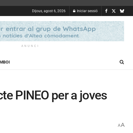
Dijous, agost 6, 2026
Iniciar sessió
ANUNCI
OMBOI
ecte PINEO per a joves
A
A