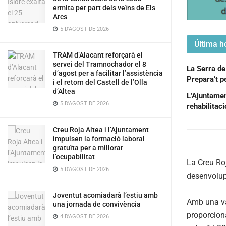
ermita per part dels veïns de Els
Arcs
5 D'AGOST DE 2026
Última ho
TRAM d’Alacant reforçarà el
servei del Tramnochador el 8
La Serra de
d’agost per a facilitar l’assistència
Prepara’t pe
i el retorn del Castell de l’Olla
d’Altea
L’Ajuntament
5 D'AGOST DE 2026
rehabilitac
Creu Roja Altea i l’Ajuntament
impulsen la formació laboral
gratuïta per a millorar
l’ocupabilitat
La Creu Roj
5 D'AGOST DE 2026
desenvolupa
Joventut acomiadarà l’estiu amb
Amb una var
una jornada de convivència
proporciona
4 D'AGOST DE 2026