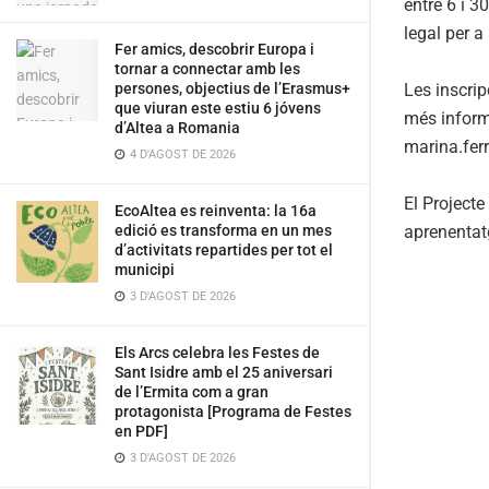
entre 6 i 3
legal per a
Fer amics, descobrir Europa i
tornar a connectar amb les
Les inscrip
persones, objectius de l’Erasmus+
que viuran este estiu 6 jóvens
més informa
d’Altea a Romania
marina.fer
4 D'AGOST DE 2026
El Projecte
EcoAltea es reinventa: la 16a
aprenentat
edició es transforma en un mes
d’activitats repartides per tot el
municipi
3 D'AGOST DE 2026
Els Arcs celebra les Festes de
Sant Isidre amb el 25 aniversari
de l’Ermita com a gran
protagonista [Programa de Festes
en PDF]
3 D'AGOST DE 2026