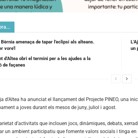
ra...
 Bèrnia amenaça de tapar l’eclipsi als alteans.
L’A
r vore’l
un 
 d’Altea obri el termini per a les ajudes a la
ió de façanes
a d’Altea ha anunciat el llançament del Projecte PINEO, una inicia
ment a joves durant els mesos de juny, juliol i agost.
ietat d’activitats que inclouen jocs, dinàmiques, debats, xerrade
r un ambient participatiu que fomente valors socials i tinga en c