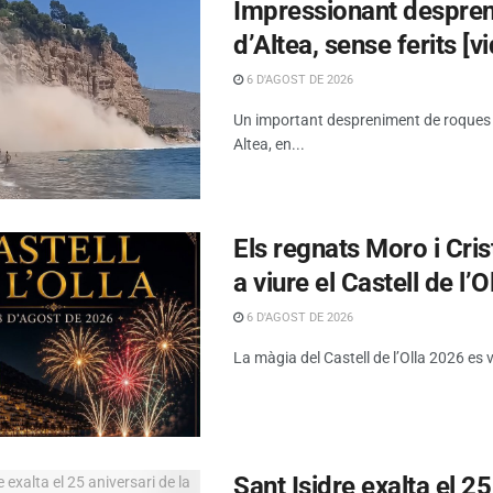
Impressionant despreni
d’Altea, sense ferits [v
6 D'AGOST DE 2026
Un important despreniment de roques s’h
Altea, en...
Els regnats Moro i Cris
a viure el Castell de l’O
6 D'AGOST DE 2026
La màgia del Castell de l’Olla 2026 es 
Sant Isidre exalta el 2