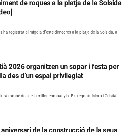
ment de roques a la platja de la Solsida
ideo]
a registrat al migdia d’este dimecres a la platja de la Solsida, a
tià 2026 organitzen un sopar i festa per
lla des d’un espai privilegiat
viurà també des de la millor companyia. Els regnats Moro i Cristià...
5 aniversari de la construcció de la seua