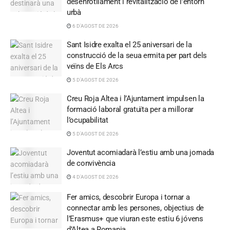
desenrotllament i revitalització de l’entorn
urbà
6 D'AGOST DE 2026
Sant Isidre exalta el 25 aniversari de la
construcció de la seua ermita per part dels
veïns de Els Arcs
5 D'AGOST DE 2026
Creu Roja Altea i l’Ajuntament impulsen la
formació laboral gratuïta per a millorar
l’ocupabilitat
5 D'AGOST DE 2026
Joventut acomiadarà l’estiu amb una jornada
de convivència
4 D'AGOST DE 2026
Fer amics, descobrir Europa i tornar a
connectar amb les persones, objectius de
l’Erasmus+ que viuran este estiu 6 jóvens
d’Altea a Romania