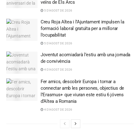
veïns de Els Arcs
5 D'AGOST DE 2026
Creu Roja Altea i l’Ajuntament impulsen la
formació laboral gratuïta per a millorar
l’ocupabilitat
5 D'AGOST DE 2026
Joventut acomiadarà l’estiu amb una jornada
de convivència
4 D'AGOST DE 2026
Fer amics, descobrir Europa i tornar a
connectar amb les persones, objectius de
l’Erasmus+ que viuran este estiu 6 jóvens
d’Altea a Romania
4 D'AGOST DE 2026