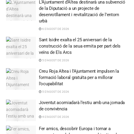
L’Ajuntament d’Altea destinarà una subvenció
de la Diputació a un projecte de
desenrotllament i revitalització de l’entorn
urbà
6 D'AGOST DE 2026
Sant Isidre exalta el 25 aniversari de la
construcció de la seua ermita per part dels
veïns de Els Arcs
5 D'AGOST DE 2026
Creu Roja Altea i l’Ajuntament impulsen la
formació laboral gratuïta per a millorar
l’ocupabilitat
5 D'AGOST DE 2026
Joventut acomiadarà l’estiu amb una jornada
de convivència
4 D'AGOST DE 2026
Fer amics, descobrir Europa i tornar a