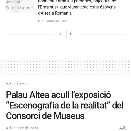
connectar amb les persones, objectius de
l’Erasmus+ que viuran este estiu 6 jóvens
d’Altea a Romania
4 D'AGOST DE 2026
Inici
Combi
Palau Altea acull l’exposició
“Escenografia de la realitat” del
Consorci de Museus
A
4 d'octubre de 2023
A