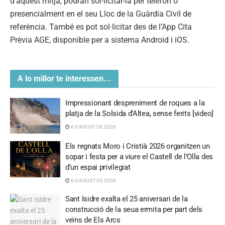
d’aquest mitjà, podran sol·licitar-la per telèfon o
presencialment en el seu Lloc de la Guàrdia Civil de
referència. També es pot sol·licitar des de l’App Cita
Prèvia AGE, disponible per a sistema Android i iOS.
A lo millor te interessen...
Impressionant despreniment de roques a la
platja de la Solsida d’Altea, sense ferits [video]
6 D'AGOST DE 2026
Els regnats Moro i Cristià 2026 organitzen un
sopar i festa per a viure el Castell de l’Olla des
d’un espai privilegiat
6 D'AGOST DE 2026
Sant Isidre exalta el 25 aniversari de la
construcció de la seua ermita per part dels
veïns de Els Arcs