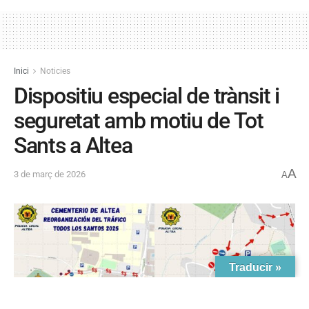
Inici
Noticies
Dispositiu especial de trànsit i
seguretat amb motiu de Tot
Sants a Altea
A
3 de març de 2026
A
Traducir »