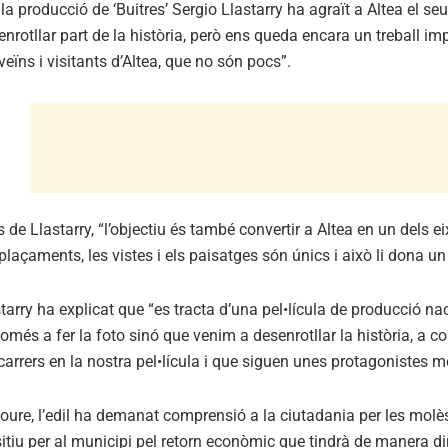
a producció de ‘Buitres’ Sergio Llastarry ha agraït a Altea el 
enrotllar part de la història, però ens queda encara un treball i
eïns i visitants d’Altea, que no són pocs”.
 de Llastarry, “l’objectiu és també convertir a Altea en un dels eix
laçaments, les vistes i els paisatges són únics i això li dona u
tarry ha explicat que “es tracta d’una pel•lícula de producció na
més a fer la foto sinó que venim a desenrotllar la història, a c
carrers en la nostra pel•lícula i que siguen unes protagonistes m
oure, l’edil ha demanat comprensió a la ciutadania per les molèst
tiu per al municipi pel retorn econòmic que tindrà de manera dir