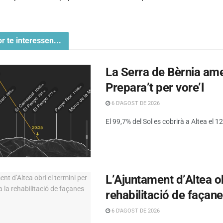
or te interessen...
La Serra de Bèrnia amen
Prepara’t per vore’l
6 D'AGOST DE 2026
El 99,7% del Sol es cobrirà a Altea el 12 
L’Ajuntament d’Altea obr
rehabilitació de façan
6 D'AGOST DE 2026