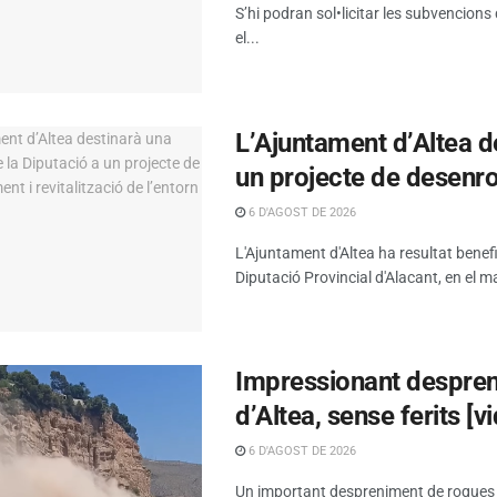
S’hi podran sol•licitar les subvencions
el...
L’Ajuntament d’Altea d
un projecte de desenrot
6 D'AGOST DE 2026
L'Ajuntament d'Altea ha resultat benef
Diputació Provincial d'Alacant, en el ma
Impressionant despreni
d’Altea, sense ferits [v
6 D'AGOST DE 2026
Un important despreniment de roques s’h