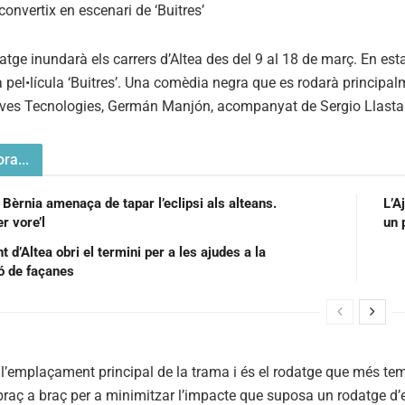
tge inundarà els carrers d’Altea des del 9 al 18 de març. En esta
a pel•lícula ‘Buitres’. Una comèdia negra que es rodarà principalm
Noves Tecnologies, Germán Manjón, acompanyat de Sergio Llastarr
ra...
 Bèrnia amenaça de tapar l’eclipsi als alteans.
L’A
r vore’l
un 
 d’Altea obri el termini per a les ajudes a la
ió de façanes
 l’emplaçament principal de la trama i és el rodatge que més tem
braç a braç per a minimitzar l’impacte que suposa un rodatge d’e