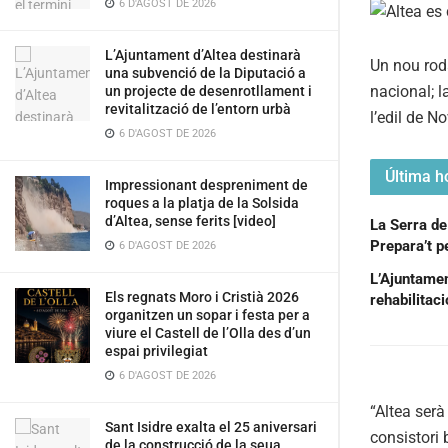
6 D'AGOST DE 2026
L’Ajuntament d’Altea destinarà
Un nou roda
una subvenció de la Diputació a
nacional; l
un projecte de desenrotllament i
revitalització de l’entorn urbà
l’edil de 
6 D'AGOST DE 2026
Última ho
Impressionant despreniment de
roques a la platja de la Solsida
d’Altea, sense ferits [video]
La Serra de
Prepara’t pe
6 D'AGOST DE 2026
L’Ajuntament
Els regnats Moro i Cristià 2026
rehabilitac
organitzen un sopar i festa per a
viure el Castell de l’Olla des d’un
espai privilegiat
6 D'AGOST DE 2026
“Altea serà
Sant Isidre exalta el 25 aniversari
consistori 
de la construcció de la seua