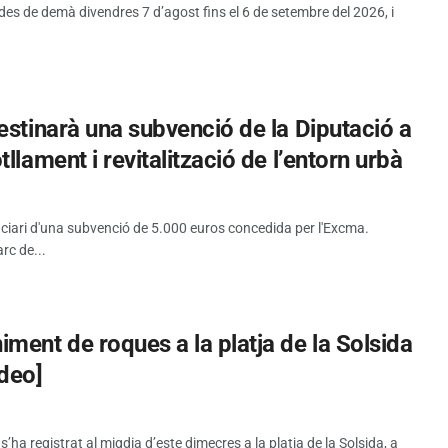
 des de demà divendres 7 d’agost fins el 6 de setembre del 2026, i
estinarà una subvenció de la Diputació a
llament i revitalització de l’entorn urbà
iciari d'una subvenció de 5.000 euros concedida per l'Excma.
rc de...
ment de roques a la platja de la Solsida
ideo]
a registrat al migdia d’este dimecres a la platja de la Solsida, a