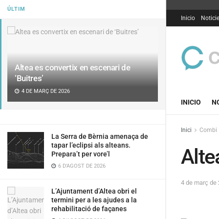
ÚLTIM
Inicio
Notici
Altea es convertix en escenari de
‘Buitres’
4 DE MARÇ DE 2026
INICIO
N
Inici
Combi
La Serra de Bèrnia amenaça de
tapar l’eclipsi als alteans.
Alte
Prepara’t per vore’l
6 D'AGOST DE 2026
4 de març de
L’Ajuntament d’Altea obri el
termini per a les ajudes a la
rehabilitació de façanes