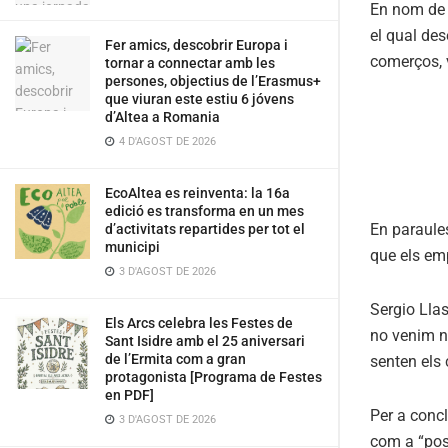
En nom de l
el qual des
Fer amics, descobrir Europa i
comerços, v
tornar a connectar amb les
persones, objectius de l’Erasmus+
que viuran este estiu 6 jóvens
d’Altea a Romania
4 D'AGOST DE 2026
EcoAltea es reinventa: la 16a
edició es transforma en un mes
En paraules
d’activitats repartides per tot el
municipi
que els emp
3 D'AGOST DE 2026
Sergio Llas
Els Arcs celebra les Festes de
no venim no
Sant Isidre amb el 25 aniversari
de l’Ermita com a gran
senten els 
protagonista [Programa de Festes
en PDF]
Per a concl
3 D'AGOST DE 2026
com a “posi