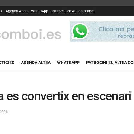
es
Agenda Altea
WhatsApp
Patrocini en Altea Comboi
OTICIES
AGENDA ALTEA
WHATSAPP
PATROCINI EN ALTEA C
a es convertix en escenari 
 2026