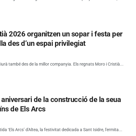
tià 2026 organitzen un sopar i festa per
lla des d’un espai privilegiat
viurà també des de la millor companyia. Els regnats Moro i Cristià...
5 aniversari de la construcció de la seua
ïns de Els Arcs
tida ‘Els Arcs’ d'Altea, la festivitat dedicada a Sant Isidre, l'ermita...