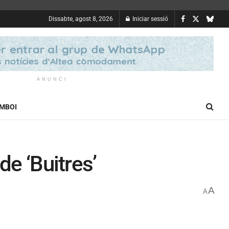
Dissabte, agost 8, 2026
Iniciar sessió
ANUNCI
OMBOI
de ‘Buitres’
A
A