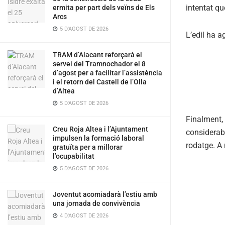
intentat qu
ermita per part dels veïns de Els
Arcs
5 D'AGOST DE 2026
L’edil ha a
TRAM d’Alacant reforçarà el
servei del Tramnochador el 8
d’agost per a facilitar l’assistència
i el retorn del Castell de l’Olla
d’Altea
5 D'AGOST DE 2026
Finalment, 
Creu Roja Altea i l’Ajuntament
considerabl
impulsen la formació laboral
rodatge. A 
gratuïta per a millorar
l’ocupabilitat
5 D'AGOST DE 2026
Joventut acomiadarà l’estiu amb
una jornada de convivència
4 D'AGOST DE 2026