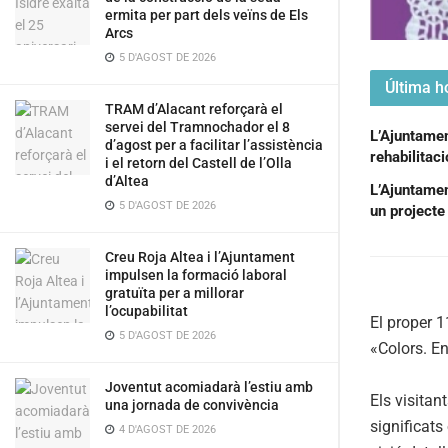
ermita per part dels veïns de Els
Arcs
5 D'AGOST DE 2026
Última ho
TRAM d’Alacant reforçarà el
servei del Tramnochador el 8
L’Ajuntament
d’agost per a facilitar l’assistència
rehabilitac
i el retorn del Castell de l’Olla
d’Altea
L’Ajuntamen
5 D'AGOST DE 2026
un projecte 
Creu Roja Altea i l’Ajuntament
impulsen la formació laboral
gratuïta per a millorar
l’ocupabilitat
El proper 1
5 D'AGOST DE 2026
«Colors. E
Joventut acomiadarà l’estiu amb
Els visitan
una jornada de convivència
significats
4 D'AGOST DE 2026