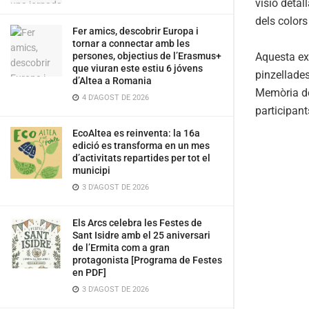
visió detal
dels colors
Fer amics, descobrir Europa i
tornar a connectar amb les
Aquesta ex
persones, objectius de l’Erasmus+
que viuran este estiu 6 jóvens
pinzellades
d’Altea a Romania
Memòria de 
4 D'AGOST DE 2026
participant
EcoAltea es reinventa: la 16a
edició es transforma en un mes
d’activitats repartides per tot el
municipi
3 D'AGOST DE 2026
Els Arcs celebra les Festes de
Sant Isidre amb el 25 aniversari
de l’Ermita com a gran
protagonista [Programa de Festes
en PDF]
3 D'AGOST DE 2026