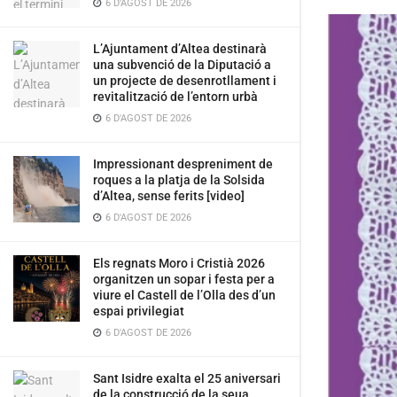
6 D'AGOST DE 2026
L’Ajuntament d’Altea destinarà
una subvenció de la Diputació a
un projecte de desenrotllament i
revitalització de l’entorn urbà
6 D'AGOST DE 2026
Impressionant despreniment de
roques a la platja de la Solsida
d’Altea, sense ferits [video]
6 D'AGOST DE 2026
Els regnats Moro i Cristià 2026
organitzen un sopar i festa per a
viure el Castell de l’Olla des d’un
espai privilegiat
6 D'AGOST DE 2026
Sant Isidre exalta el 25 aniversari
de la construcció de la seua