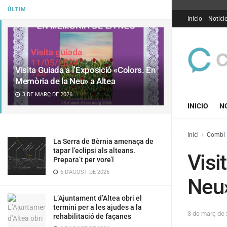
ÚLTIM
Inicio
Notici
Visita Guiada a l’Exposició «Colors. En
Memòria de la Neu» a Altea
3 DE MARÇ DE 2026
INICIO
N
Inici
Combi
La Serra de Bèrnia amenaça de
tapar l’eclipsi als alteans.
Visi
Prepara’t per vore’l
6 D'AGOST DE 2026
Neu»
L’Ajuntament d’Altea obri el
termini per a les ajudes a la
3 de març de
rehabilitació de façanes