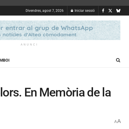
Divendres, agost 7, 2026
Iniciar sessió
ANUNCI
OMBOI
olors. En Memòria de la
A
A