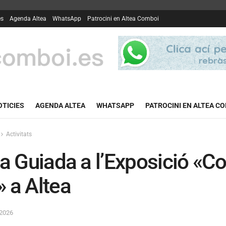
es
Agenda Altea
WhatsApp
Patrocini en Altea Comboi
OTICIES
AGENDA ALTEA
WHATSAPP
PATROCINI EN ALTEA C
Activitats
ta Guiada a l’Exposició «C
 a Altea
 2026