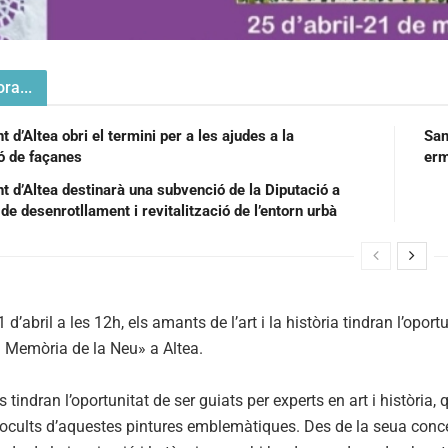
ra...
 d’Altea obri el termini per a les ajudes a la
San
ió de façanes
t d’Altea destinarà una subvenció de la Diputació a
de desenrotllament i revitalització de l’entorn urbà
1 d’abril a les 12h, els amants de l’art i la història tindran l’opo
n Memòria de la Neu» a Altea.
ts tindran l’oportunitat de ser guiats per experts en art i història
 ocults d’aquestes pintures emblemàtiques. Des de la seua conce