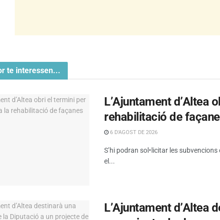
or te interessen...
L’Ajuntament d’Altea obr
rehabilitació de façan
6 D'AGOST DE 2026
S’hi podran sol•licitar les subvencions
el...
L’Ajuntament d’Altea d