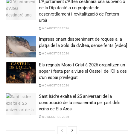
L’Ajuntament d’Altea destinarà una subvenció
de la Diputació a un projecte de
desenrotllament i revitalització de l’entorn
urbà
6 D'AGOST DE 2026
Impressionant despreniment de roques a la
platja de la Solsida d’Altea, sense ferits [video]
6 D'AGOST DE 2026
Els regnats Moro i Cristià 2026 organitzen un
sopar i festa per a viure el Castell de l’Olla des
d’un espai privilegiat
6 D'AGOST DE 2026
Sant Isidre exalta el 25 aniversari de la
construcció de la seua ermita per part dels
veïns de Els Arcs
5 D'AGOST DE 2026