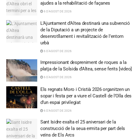
ajudes a la rehabilitació de façanes
6 D'AGOST DE 2026
L’Ajuntament d’Altea destinarà una subvenció
de la Diputació a un projecte de
desenrotllament i revitalització de l’entorn
urbà
6 D'AGOST DE 2026
Impressionant despreniment de roques a la
platja de la Solsida d’Altea, sense ferits [video]
6 D'AGOST DE 2026
Els regnats Moro i Cristià 2026 organitzen un
sopar i festa per a viure el Castell de l’Olla des
d’un espai privilegiat
6 D'AGOST DE 2026
Sant Isidre exalta el 25 aniversari de la
construcció de la seua ermita per part dels
veïns de Els Arcs