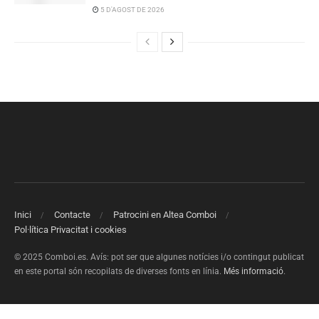
5 D'AGOST DE 2026
Inici
Contacte
Patrocini en Altea Comboi
Pol·lítica Privacitat i cookies
© 2025 Comboi.es. Avís: pot ser que algunes notícies i/o contingut publicat
en este portal són recopilats de diverses fonts en línia.
Més informació
.