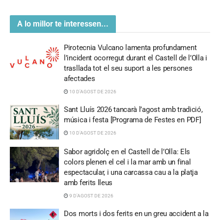
A lo millor te interessen...
Pirotecnia Vulcano lamenta profundament
l’incident ocorregut durant el Castell de l’Olla i
trasllada tot el seu suport a les persones
afectades
10 D'AGOST DE 2026
Sant Lluís 2026 tancarà l’agost amb tradició,
música i festa [Programa de Festes en PDF]
10 D'AGOST DE 2026
Sabor agridolç en el Castell de l’Olla: Els
colors plenen el cel i la mar amb un final
espectacular, i una carcassa cau a la platja
amb ferits lleus
9 D'AGOST DE 2026
Dos morts i dos ferits en un greu accident a la