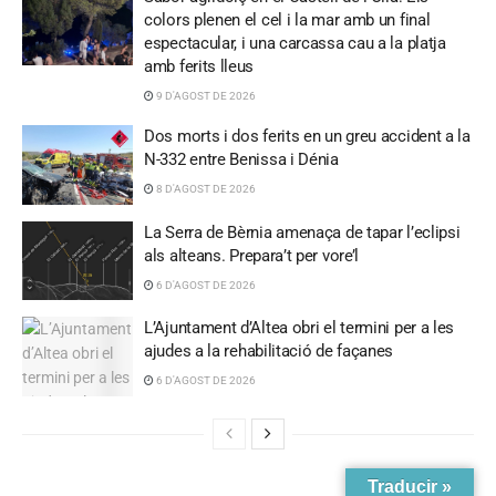
colors plenen el cel i la mar amb un final
espectacular, i una carcassa cau a la platja
amb ferits lleus
9 D'AGOST DE 2026
Dos morts i dos ferits en un greu accident a la
N-332 entre Benissa i Dénia
8 D'AGOST DE 2026
La Serra de Bèrnia amenaça de tapar l’eclipsi
als alteans. Prepara’t per vore’l
6 D'AGOST DE 2026
L’Ajuntament d’Altea obri el termini per a les
ajudes a la rehabilitació de façanes
6 D'AGOST DE 2026
Traducir »