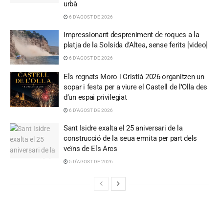
urbà
6 D'AGOST DE 2026
Impressionant despreniment de roques a la
platja de la Solsida d’Altea, sense ferits [video]
6 D'AGOST DE 2026
Els regnats Moro i Cristià 2026 organitzen un
sopar i festa per a viure el Castell de l’Olla des
d’un espai privilegiat
6 D'AGOST DE 2026
Sant Isidre exalta el 25 aniversari de la
construcció de la seua ermita per part dels
veïns de Els Arcs
5 D'AGOST DE 2026