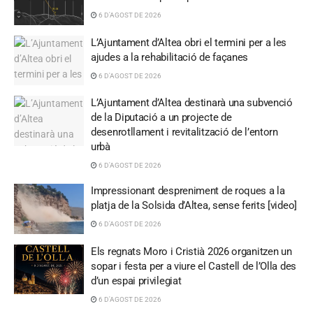
6 D'AGOST DE 2026
L’Ajuntament d’Altea obri el termini per a les
ajudes a la rehabilitació de façanes
6 D'AGOST DE 2026
L’Ajuntament d’Altea destinarà una subvenció
de la Diputació a un projecte de
desenrotllament i revitalització de l’entorn
urbà
6 D'AGOST DE 2026
Impressionant despreniment de roques a la
platja de la Solsida d’Altea, sense ferits [video]
6 D'AGOST DE 2026
Els regnats Moro i Cristià 2026 organitzen un
sopar i festa per a viure el Castell de l’Olla des
d’un espai privilegiat
6 D'AGOST DE 2026