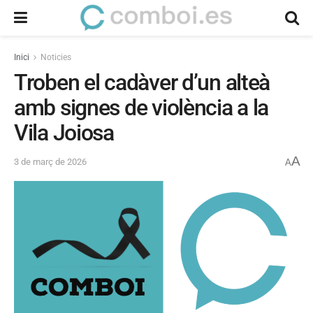
Inici
Noticies
Troben el cadàver d’un alteà
amb signes de violència a la
Vila Joiosa
A
3 de març de 2026
A