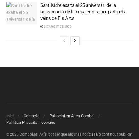
Sant Isidre exalta el 25 aniversari de la
construcció de la seua ermita per part dels
veïns de Els Arcs
5 D'AGOST DE 2026
Inici
Contacte
Patrocini en Altea Comboi
Pol·lítica Privacitat i cookies
© 2025 Comboi.es. Avís: pot ser que algunes notícies i/o contingut publicat