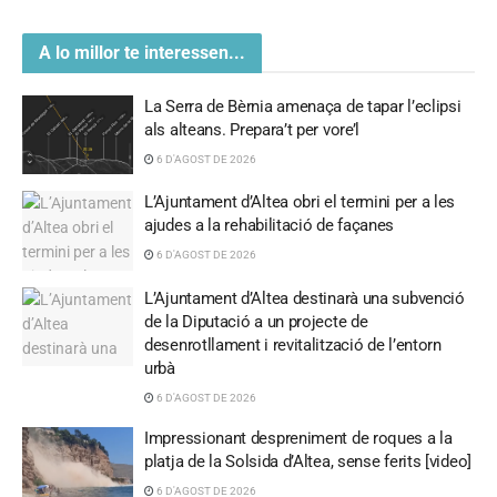
A lo millor te interessen...
La Serra de Bèrnia amenaça de tapar l’eclipsi
als alteans. Prepara’t per vore’l
6 D'AGOST DE 2026
L’Ajuntament d’Altea obri el termini per a les
ajudes a la rehabilitació de façanes
6 D'AGOST DE 2026
L’Ajuntament d’Altea destinarà una subvenció
de la Diputació a un projecte de
desenrotllament i revitalització de l’entorn
urbà
6 D'AGOST DE 2026
Impressionant despreniment de roques a la
platja de la Solsida d’Altea, sense ferits [video]
6 D'AGOST DE 2026