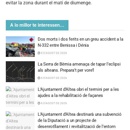
evitar la zona durant el matí de diumenge.
A lo millor te interessen...
Dos morts i dos ferits en un greu accident a la
N-332 entre Benissa i Dénia
8 D'AGOST DE 2026
La Serra de Bèrnia amenaça de tapar l’eclipsi
als alteans. Prepara’t per vore’l
6 D'AGOST DE 2026
L’Ajuntament d’Altea obri el termini per a les
ajudes a la rehabilitació de façanes
6 D'AGOST DE 2026
L’Ajuntament d’Altea destinarà una subvenció
de la Diputació a un projecte de
desenrotllament i revitalització de l’entorn