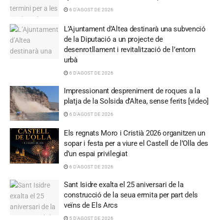
6 D'AGOST DE 2026
L’Ajuntament d’Altea destinarà una subvenció
de la Diputació a un projecte de
desenrotllament i revitalització de l’entorn
urbà
6 D'AGOST DE 2026
Impressionant despreniment de roques a la
platja de la Solsida d’Altea, sense ferits [video]
6 D'AGOST DE 2026
Els regnats Moro i Cristià 2026 organitzen un
sopar i festa per a viure el Castell de l’Olla des
d’un espai privilegiat
6 D'AGOST DE 2026
Sant Isidre exalta el 25 aniversari de la
construcció de la seua ermita per part dels
veïns de Els Arcs
5 D'AGOST DE 2026