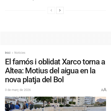
Inici
Noticies
El famós i oblidat Xarco torna a
Altea: Motius del aigua en la
nova platja del Bol
A
3 de març de 2026
A