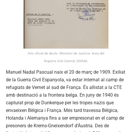
Avís oficial de decés. Ministeri de Justicia. Arxiu del
Registre Civil Central, 05304A.
Manuel Nadal Pascual naix el 20 de març de 1909. Exiliat
de la Guerra Civil Espanyola, va estar internat al camp de
refugiats de Vernet al sud de França. És allistat a la CTE
amb destinació a la frontera belga. En juny de 1940 és
capturat prop de Dunkerque per les tropes nazis que
envaeixen Bèlgica i França. Més tard travessa Bèlgica,
Holanda i Alemanya fins a ser empresonat en el camp de
presoners de Krems-Gneixendorf d’Àustria. Des de