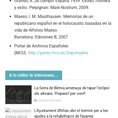
Grando, R. ¡Al campo! España 1939. Éxodo, frontera
y exilio. Perpignan: Mare Nostrum, 2009.
Maeso, I. M. Mauthausen. Memorias de un
republicano español en el holocausto, basadas en la
vida de Alfonso Maeso.
Barcelona: Ediciones B, 2007
Portal de Archivos Españoles
(MCU).
http://pares.mcu.es/Deportados
A lo millor te interessen...
La Serra de Bèrnia amenaça de tapar l’eclipsi
als alteans. Prepara’t per vore’l
6 D'AGOST DE 2026
L’Ajuntament d’Altea obri el termini per a les
ajudes a la rehabilitació de façanes