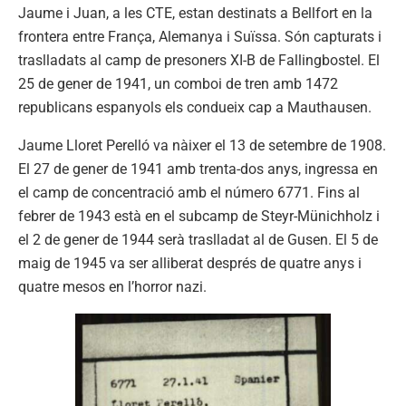
Jaume i Juan, a les CTE, estan destinats a Bellfort en la
frontera entre França, Alemanya i Suïssa. Són capturats i
traslladats al camp de presoners XI-B de Fallingbostel. El
25 de gener de 1941, un comboi de tren amb 1472
republicans espanyols els condueix cap a Mauthausen.
Jaume Lloret Perelló va nàixer el 13 de setembre de 1908.
El 27 de gener de 1941 amb trenta-dos anys, ingressa en
el camp de concentració amb el número 6771. Fins al
febrer de 1943 està en el subcamp de Steyr-Münichholz i
el 2 de gener de 1944 serà traslladat al de Gusen. El 5 de
maig de 1945 va ser alliberat després de quatre anys i
quatre mesos en l’horror nazi.