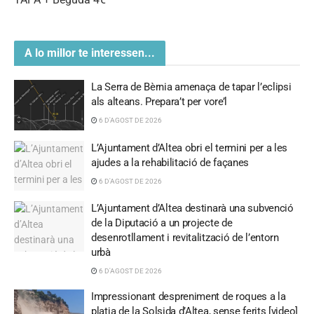
A lo millor te interessen...
La Serra de Bèrnia amenaça de tapar l’eclipsi
als alteans. Prepara’t per vore’l
6 D'AGOST DE 2026
L’Ajuntament d’Altea obri el termini per a les
ajudes a la rehabilitació de façanes
6 D'AGOST DE 2026
L’Ajuntament d’Altea destinarà una subvenció
de la Diputació a un projecte de
desenrotllament i revitalització de l’entorn
urbà
6 D'AGOST DE 2026
Impressionant despreniment de roques a la
platja de la Solsida d’Altea, sense ferits [video]