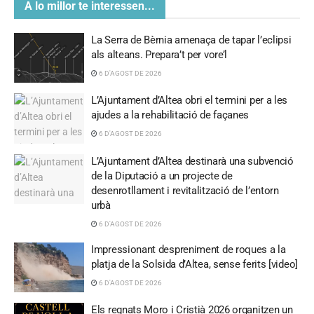
A lo millor te interessen...
La Serra de Bèrnia amenaça de tapar l’eclipsi
als alteans. Prepara’t per vore’l
6 D'AGOST DE 2026
L’Ajuntament d’Altea obri el termini per a les
ajudes a la rehabilitació de façanes
6 D'AGOST DE 2026
L’Ajuntament d’Altea destinarà una subvenció
de la Diputació a un projecte de
desenrotllament i revitalització de l’entorn
urbà
6 D'AGOST DE 2026
Impressionant despreniment de roques a la
platja de la Solsida d’Altea, sense ferits [video]
6 D'AGOST DE 2026
Els regnats Moro i Cristià 2026 organitzen un