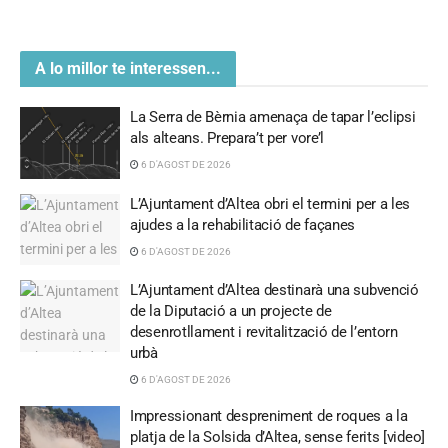
A lo millor te interessen...
La Serra de Bèrnia amenaça de tapar l’eclipsi
als alteans. Prepara’t per vore’l
6 D'AGOST DE 2026
L’Ajuntament d’Altea obri el termini per a les
ajudes a la rehabilitació de façanes
6 D'AGOST DE 2026
L’Ajuntament d’Altea destinarà una subvenció
de la Diputació a un projecte de
desenrotllament i revitalització de l’entorn
urbà
6 D'AGOST DE 2026
Impressionant despreniment de roques a la
platja de la Solsida d’Altea, sense ferits [video]