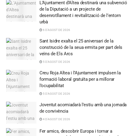
L’Ajuntament d’Altea destinarà una subvenció
de la Diputació a un projecte de
desenrotllament i revitalització de l’entorn
urbà
6 D'AGOST DE 2026
Sant Isidre exalta el 25 aniversari de la
construcció de la seua ermita per part dels
veïns de Els Arcs
5 D'AGOST DE 2026
Creu Roja Altea i l’Ajuntament impulsen la
formació laboral gratuïta per a millorar
l’ocupabilitat
5 D'AGOST DE 2026
Joventut acomiadarà l’estiu amb una jornada
de convivència
4 D'AGOST DE 2026
Fer amics, descobrir Europa i tornar a