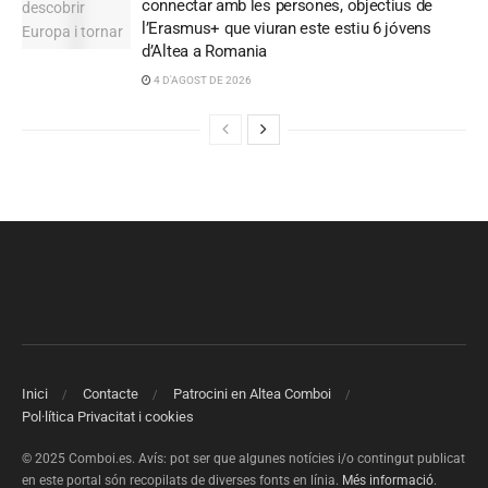
connectar amb les persones, objectius de
l’Erasmus+ que viuran este estiu 6 jóvens
d’Altea a Romania
4 D'AGOST DE 2026
Inici
Contacte
Patrocini en Altea Comboi
Pol·lítica Privacitat i cookies
© 2025 Comboi.es. Avís: pot ser que algunes notícies i/o contingut publicat
en este portal són recopilats de diverses fonts en línia.
Més informació
.