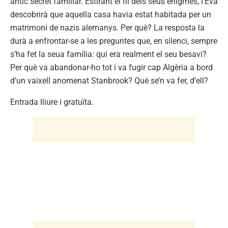
antic secret familiar. Estirant el fil dels seus enigmes, l’Eva
descobrirà que aquella casa havia estat habitada per un
matrimoni de nazis alemanys. Per què? La resposta la
durà a enfrontar-se a les preguntes que, en silenci, sempre
s’ha fet la seua família: qui era realment el seu besavi?
Per què va abandonar-ho tot i va fugir cap Algèria a bord
d’un vaixell anomenat Stanbrook? Què se’n va fer, d’ell?
Entrada lliure i gratuïta.