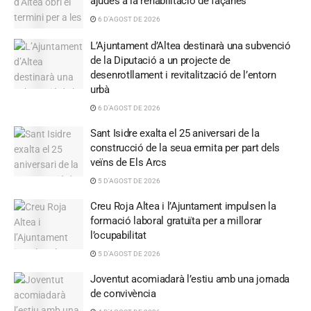
ajudes a la rehabilitació de façanes
6 D'AGOST DE 2026
L’Ajuntament d’Altea destinarà una subvenció
de la Diputació a un projecte de
desenrotllament i revitalització de l’entorn
urbà
6 D'AGOST DE 2026
Sant Isidre exalta el 25 aniversari de la
construcció de la seua ermita per part dels
veïns de Els Arcs
5 D'AGOST DE 2026
Creu Roja Altea i l’Ajuntament impulsen la
formació laboral gratuïta per a millorar
l’ocupabilitat
5 D'AGOST DE 2026
Joventut acomiadarà l’estiu amb una jornada
de convivència