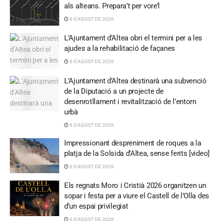
als alteans. Prepara’t per vore’l
6 D'AGOST DE 2026
L’Ajuntament d’Altea obri el termini per a les
ajudes a la rehabilitació de façanes
6 D'AGOST DE 2026
L’Ajuntament d’Altea destinarà una subvenció
de la Diputació a un projecte de
desenrotllament i revitalització de l’entorn
urbà
6 D'AGOST DE 2026
Impressionant despreniment de roques a la
platja de la Solsida d’Altea, sense ferits [video]
6 D'AGOST DE 2026
Els regnats Moro i Cristià 2026 organitzen un
sopar i festa per a viure el Castell de l’Olla des
d’un espai privilegiat
6 D'AGOST DE 2026