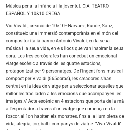
Música per a la infància i la joventut. CIA. TEATRO
ESPAÑOL Y 10&10 CREGA
Viu Vivaldi, creació de 10×10–Narváez, Runde, Sanz,
constitueix una immersió contemporània en el món del
compositor italià barroc Antonio Vivaldi, en la seua
música i la seua vida, en els llocs que van inspirar la seua
obra. Les tres coreògrafes han concebut un emocional
viatge escènic a través de les quatre estacions,
protagonitzat per 9 personatges. De l’ingent fons musical
compost per Vivaldi (865obras), les creadores s’han
centrat en la idea de viatge per a seleccionar aquelles que
millor les traslladen a les emocions que acompanyen les
imatges.// Acte escènic en 4 estacions que porta de la mà
a l’espectador a través d’un viatge que comença en la
foscor, allí on habiten els monstres, fins a la llum plena de
vida, alegria, joc, ball i companys de viatge. ‘Vivo Vivaldi’