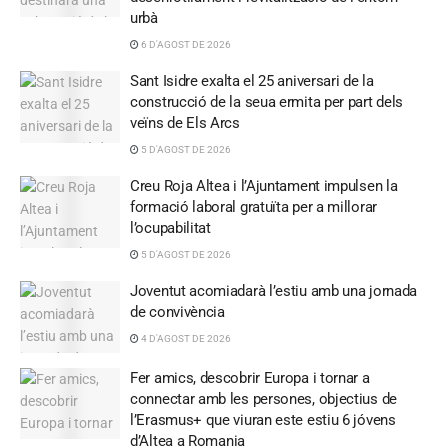
urbà
6 D'AGOST DE 2026
Sant Isidre exalta el 25 aniversari de la
construcció de la seua ermita per part dels
veïns de Els Arcs
5 D'AGOST DE 2026
Creu Roja Altea i l’Ajuntament impulsen la
formació laboral gratuïta per a millorar
l’ocupabilitat
5 D'AGOST DE 2026
Joventut acomiadarà l’estiu amb una jornada
de convivència
4 D'AGOST DE 2026
Fer amics, descobrir Europa i tornar a
connectar amb les persones, objectius de
l’Erasmus+ que viuran este estiu 6 jóvens
d’Altea a Romania