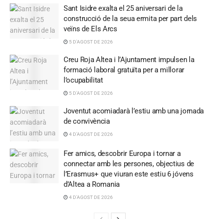
Sant Isidre exalta el 25 aniversari de la
construcció de la seua ermita per part dels
veïns de Els Arcs
5 D'AGOST DE 2026
Creu Roja Altea i l’Ajuntament impulsen la
formació laboral gratuïta per a millorar
l’ocupabilitat
5 D'AGOST DE 2026
Joventut acomiadarà l’estiu amb una jornada
de convivència
4 D'AGOST DE 2026
Fer amics, descobrir Europa i tornar a
connectar amb les persones, objectius de
l’Erasmus+ que viuran este estiu 6 jóvens
d’Altea a Romania
4 D'AGOST DE 2026