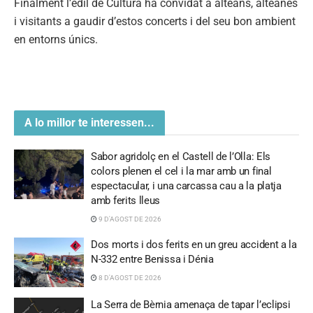
Finalment l’edil de Cultura ha convidat a alteans, alteanes
i visitants a gaudir d’estos concerts i del seu bon ambient
en entorns únics.
A lo millor te interessen...
Sabor agridolç en el Castell de l’Olla: Els
colors plenen el cel i la mar amb un final
espectacular, i una carcassa cau a la platja
amb ferits lleus
9 D'AGOST DE 2026
Dos morts i dos ferits en un greu accident a la
N-332 entre Benissa i Dénia
8 D'AGOST DE 2026
La Serra de Bèrnia amenaça de tapar l’eclipsi