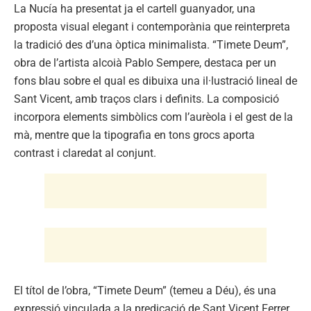
La Nucía ha presentat ja el cartell guanyador, una
proposta visual elegant i contemporània que reinterpreta
la tradició des d’una òptica minimalista. “Timete Deum”,
obra de l’artista alcoià Pablo Sempere, destaca per un
fons blau sobre el qual es dibuixa una il·lustració lineal de
Sant Vicent, amb traços clars i definits. La composició
incorpora elements simbòlics com l’aurèola i el gest de la
mà, mentre que la tipografia en tons grocs aporta
contrast i claredat al conjunt.
El títol de l’obra, “Timete Deum” (temeu a Déu), és una
expressió vinculada a la predicació de Sant Vicent Ferrer,