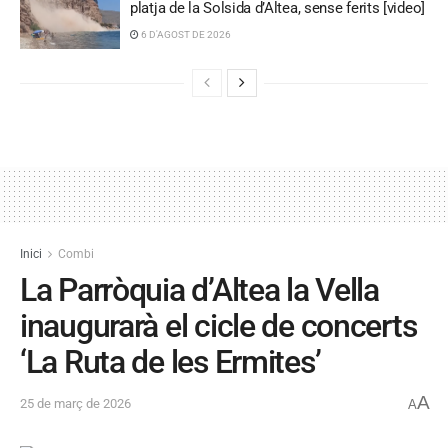
platja de la Solsida d’Altea, sense ferits [video]
6 D'AGOST DE 2026
Inici
Combi
La Parròquia d’Altea la Vella
inaugurarà el cicle de concerts
‘La Ruta de les Ermites’
A
25 de març de 2026
A