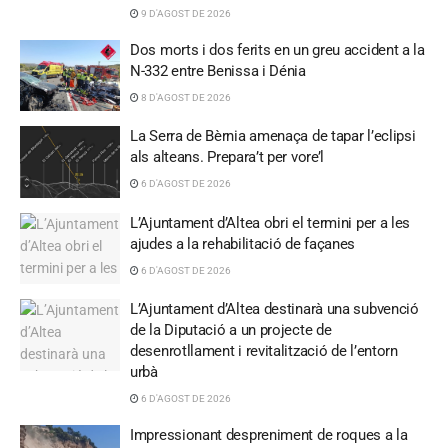
9 D'AGOST DE 2026
Dos morts i dos ferits en un greu accident a la
N-332 entre Benissa i Dénia
8 D'AGOST DE 2026
La Serra de Bèrnia amenaça de tapar l’eclipsi
als alteans. Prepara’t per vore’l
6 D'AGOST DE 2026
L’Ajuntament d’Altea obri el termini per a les
ajudes a la rehabilitació de façanes
6 D'AGOST DE 2026
L’Ajuntament d’Altea destinarà una subvenció
de la Diputació a un projecte de
desenrotllament i revitalització de l’entorn
urbà
6 D'AGOST DE 2026
Impressionant despreniment de roques a la