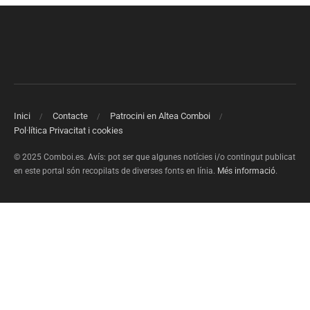
Inici
Contacte
Patrocini en Altea Comboi
Pol·lítica Privacitat i cookies
© 2025 Comboi.es. Avís: pot ser que algunes notícies i/o contingut publicat
en este portal són recopilats de diverses fonts en línia.
Més informació
.