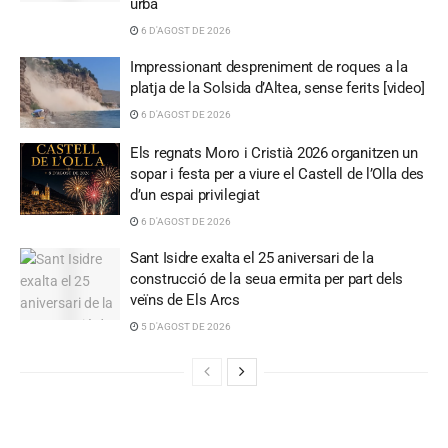
urbà
6 D'AGOST DE 2026
Impressionant despreniment de roques a la
platja de la Solsida d’Altea, sense ferits [video]
6 D'AGOST DE 2026
Els regnats Moro i Cristià 2026 organitzen un
sopar i festa per a viure el Castell de l’Olla des
d’un espai privilegiat
6 D'AGOST DE 2026
Sant Isidre exalta el 25 aniversari de la
construcció de la seua ermita per part dels
veïns de Els Arcs
5 D'AGOST DE 2026