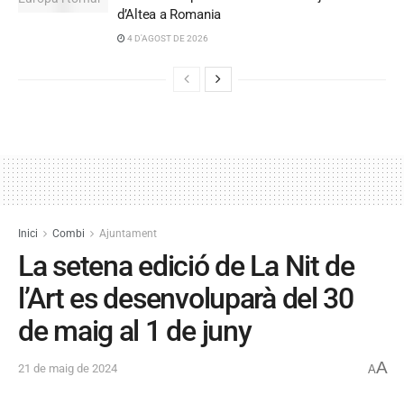
d’Altea a Romania
4 D'AGOST DE 2026
Inici
Combi
Ajuntament
La setena edició de La Nit de
l’Art es desenvoluparà del 30
de maig al 1 de juny
A
21 de maig de 2024
A