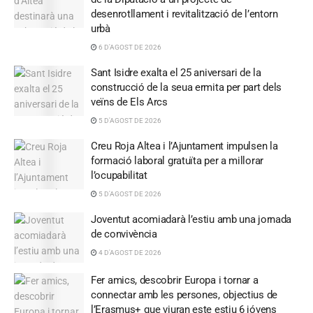
desenrotllament i revitalització de l’entorn
urbà
6 D'AGOST DE 2026
Sant Isidre exalta el 25 aniversari de la
construcció de la seua ermita per part dels
veïns de Els Arcs
5 D'AGOST DE 2026
Creu Roja Altea i l’Ajuntament impulsen la
formació laboral gratuïta per a millorar
l’ocupabilitat
5 D'AGOST DE 2026
Joventut acomiadarà l’estiu amb una jornada
de convivència
4 D'AGOST DE 2026
Fer amics, descobrir Europa i tornar a
connectar amb les persones, objectius de
l’Erasmus+ que viuran este estiu 6 jóvens