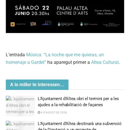
L’entrada
Música: “La noche que me quieras, un
homenaje a Gardel”
ha aparegut primer a
Altea Cultural
.
A lo millor te interessen...
L’Ajuntament d’Altea obri el termini per a les
ajudes a la rehabilitació de façanes
6 D'AGOST DE 2026
L’Ajuntament d’Altea destinarà una subvenció
de la Diputació a un projecte de