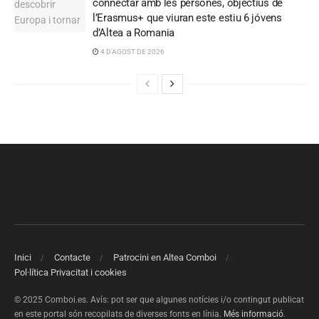
connectar amb les persones, objectius de
l’Erasmus+ que viuran este estiu 6 jóvens
d’Altea a Romania
4 D'AGOST DE 2026
Inici
Contacte
Patrocini en Altea Comboi
Pol·lítica Privacitat i cookies
© 2025 Comboi.es. Avís: pot ser que algunes notícies i/o contingut publicat
en este portal són recopilats de diverses fonts en línia.
Més informació
.