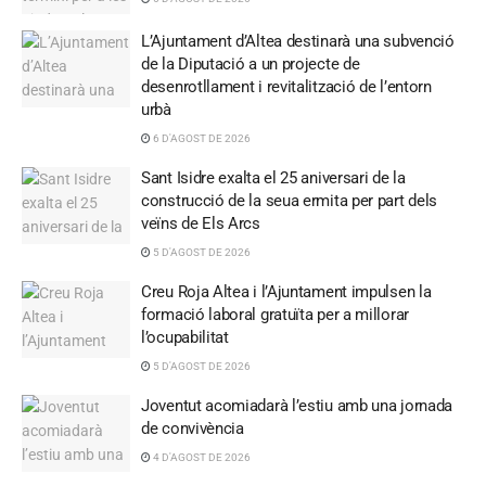
L’Ajuntament d’Altea destinarà una subvenció
de la Diputació a un projecte de
desenrotllament i revitalització de l’entorn
urbà
6 D'AGOST DE 2026
Sant Isidre exalta el 25 aniversari de la
construcció de la seua ermita per part dels
veïns de Els Arcs
5 D'AGOST DE 2026
Creu Roja Altea i l’Ajuntament impulsen la
formació laboral gratuïta per a millorar
l’ocupabilitat
5 D'AGOST DE 2026
Joventut acomiadarà l’estiu amb una jornada
de convivència
4 D'AGOST DE 2026