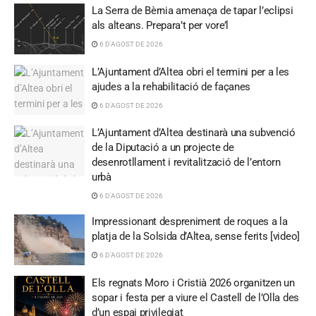
La Serra de Bèrnia amenaça de tapar l’eclipsi
als alteans. Prepara’t per vore’l
6 D'AGOST DE 2026
L’Ajuntament d’Altea obri el termini per a les
ajudes a la rehabilitació de façanes
6 D'AGOST DE 2026
L’Ajuntament d’Altea destinarà una subvenció
de la Diputació a un projecte de
desenrotllament i revitalització de l’entorn
urbà
6 D'AGOST DE 2026
Impressionant despreniment de roques a la
platja de la Solsida d’Altea, sense ferits [video]
6 D'AGOST DE 2026
Els regnats Moro i Cristià 2026 organitzen un
sopar i festa per a viure el Castell de l’Olla des
d’un espai privilegiat