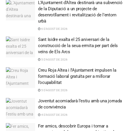
L’Ajuntament d’Altea destinarà una subvenció
de la Diputació a un projecte de
desenrotllament i revitalització de l’entorn
urbà
6 D'AGOST DE 2026
Sant Isidre exalta el 25 aniversari de la
construcció de la seua ermita per part dels
veïns de Els Arcs
5 D'AGOST DE 2026
Creu Roja Altea i l’Ajuntament impulsen la
formació laboral gratuïta per a millorar
l’ocupabilitat
5 D'AGOST DE 2026
Joventut acomiadarà l’estiu amb una jornada
de convivència
4 D'AGOST DE 2026
Fer amics, descobrir Europa i tornar a