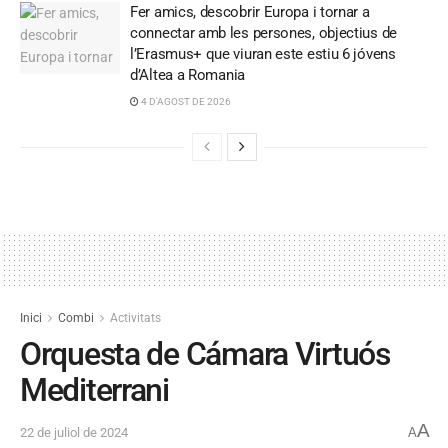
Fer amics, descobrir Europa i tornar a
connectar amb les persones, objectius de
l’Erasmus+ que viuran este estiu 6 jóvens
d’Altea a Romania
4 D'AGOST DE 2026
Inici
Combi
Activitats
Orquesta de Cámara Virtuós
Mediterrani
A
22 de juliol de 2024
A