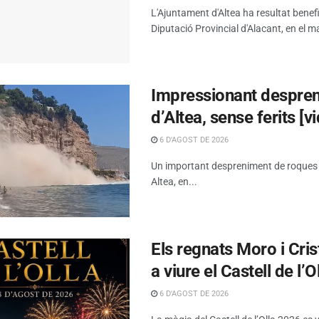
L'Ajuntament d'Altea ha resultat benef
Diputació Provincial d'Alacant, en el ma
Impressionant despreni
d’Altea, sense ferits [v
6 D'AGOST DE 2026
Un important despreniment de roques s’h
Altea, en...
Els regnats Moro i Cris
a viure el Castell de l’O
6 D'AGOST DE 2026