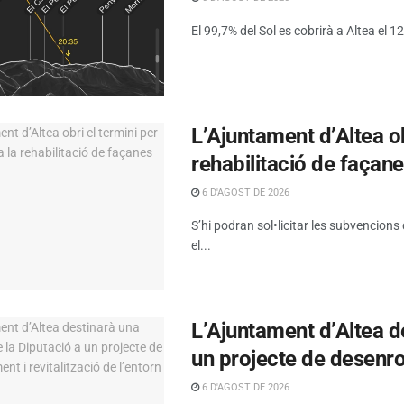
El 99,7% del Sol es cobrirà a Altea el 12 
L’Ajuntament d’Altea obr
rehabilitació de façan
6 D'AGOST DE 2026
S’hi podran sol•licitar les subvencions
el...
L’Ajuntament d’Altea d
un projecte de desenrot
6 D'AGOST DE 2026