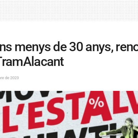
ens menys de 30 anys, renov
TramAlacant
re de 2023