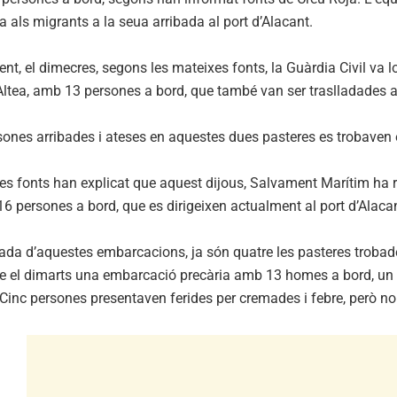
 als migrants a la seua arribada al port d’Alacant.
nt, el dimecres, segons les mateixes fonts, la Guàrdia Civil va l
’Altea, amb 13 persones a bord, que també van ser traslladades al
ones arribades i ateses en aquestes dues pasteres es trobaven e
es fonts han explicat que aquest dijous, Salvament Marítim ha r
 persones a bord, que es dirigeixen actualment al port d’Alacan
bada d’aquestes embarcacions, ja són quatre les pasteres trobad
 el dimarts una embarcació precària amb 13 homes a bord, un d’e
 Cinc persones presentaven ferides per cremades i febre, però no e