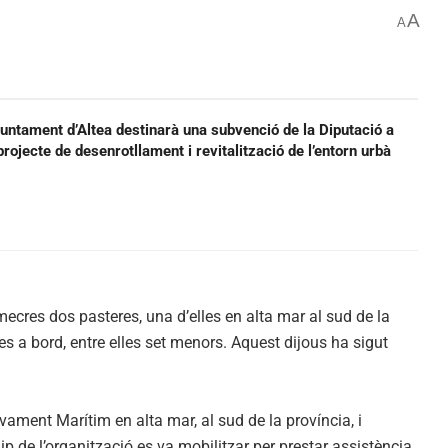
A
A
juntament d’Altea destinarà una subvenció de la Diputació a
projecte de desenrotllament i revitalització de l’entorn urbà
mecres dos pasteres, una d’elles en alta mar al sud de la
nes a bord, entre elles set menors. Aquest dijous ha sigut
ament Marítim en alta mar, al sud de la província, i
 de l’organització es va mobilitzar per prestar assistència