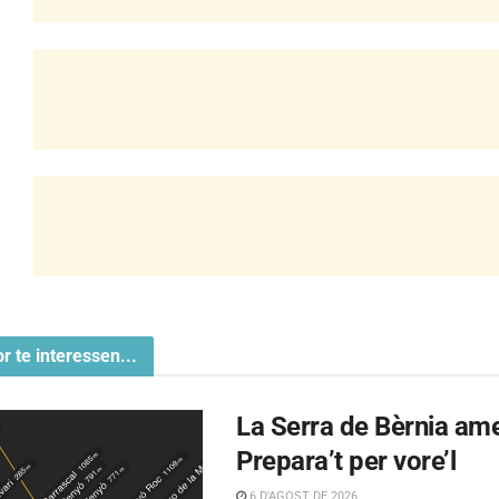
or te interessen...
La Serra de Bèrnia amen
Prepara’t per vore’l
6 D'AGOST DE 2026