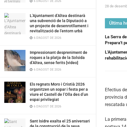
6 D'AGOST DE 2026
28 de desemb
L’Ajuntament d’Altea destinarà
una subvenció de la Diputació a
Última ho
un projecte de desenrotllament i
revitalització de l’entorn urbà
La Serra de
6 D'AGOST DE 2026
Prepara’t pe
L’Ajuntament
Impressionant despreniment de
roques a la platja de la Solsida
rehabilitac
d’Altea, sense ferits [video]
6 D'AGOST DE 2026
Els regnats Moro i Cristià 2026
Efectius de
organitzen un sopar i festa per a
viure el Castell de l’Olla des d’un
província d
espai privilegiat
rescatada 
6 D'AGOST DE 2026
La primera 
Sant Isidre exalta el 25 aniversari
portava 14 
de la construcció de la seua