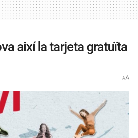
a així la tarjeta gratuïta
A
A