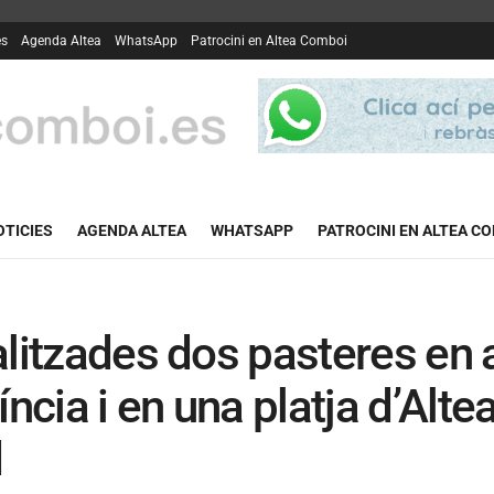
es
Agenda Altea
WhatsApp
Patrocini en Altea Comboi
OTICIES
AGENDA ALTEA
WHATSAPP
PATROCINI EN ALTEA C
litzades dos pasteres en a
íncia i en una platja d’Al
d