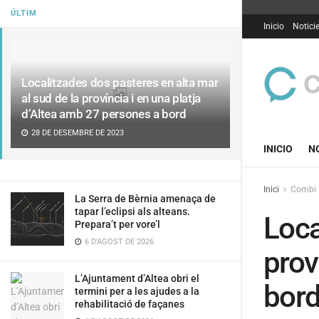
ÚLTIM
Inicio
Notici
Localitzades dos pasteres en alta mar
al sud de la província i en una platja
d’Altea amb 27 persones a bord
28 DE DESEMBRE DE 2023
INICIO
N
Inici
Combi
La Serra de Bèrnia amenaça de
tapar l’eclipsi als alteans.
Loca
Prepara’t per vore’l
6 D'AGOST DE 2026
prov
L’Ajuntament d’Altea obri el
bor
termini per a les ajudes a la
rehabilitació de façanes