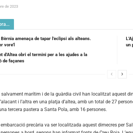
re de 2023
ra...
 Bèrnia amenaça de tapar l’eclipsi als alteans.
L’A
r vore’l
un 
 d’Altea obri el termini per a les ajudes a la
ió de façanes
 salvament marítim i de la guàrdia civil han localitzat aquest di
’alacant i l’altra en una platja d’altea, amb un total de 27 perso
una tercera pastera a Santa Pola, amb 16 persones.
embarcació precària va ser localitzada aquest dimecres per Salv
persones a bord, segons han informat fonts de Creu Roja. L’equip