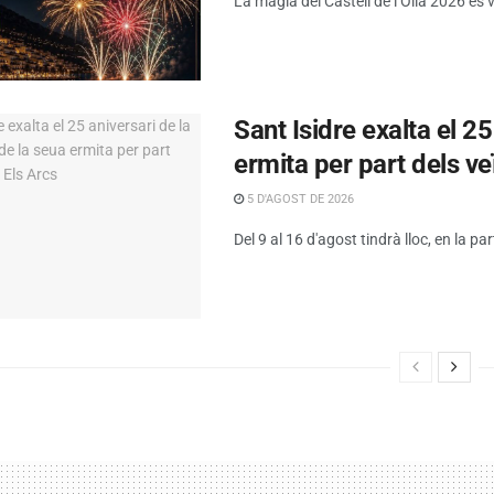
La màgia del Castell de l’Olla 2026 es 
Sant Isidre exalta el 2
ermita per part dels ve
5 D'AGOST DE 2026
Del 9 al 16 d'agost tindrà lloc, en la par