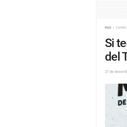
Inici
Combi
Si t
del 
27 de desemb