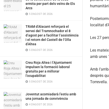
ermita per part dels veïns de Els
humanitària
Arcs
5 D'AGOST DE 2026
Posteriorme
localitat d
TRAM d’Alacant reforçarà el
servei del Tramnochador el 8
d’agost per a facilitar l’assistència
Les 27 pers
i el retorn del Castell de l’Olla
d’Altea
Les mateix
5 D'AGOST DE 2026
amb unes 16
Creu Roja Altea i l’Ajuntament
impulsen la formació laboral
Amb l’arri
gratuïta per a millorar
després que
l’ocupabilitat
Torrevella.
5 D'AGOST DE 2026
Joventut acomiadarà l’estiu amb
una jornada de convivència
4 D'AGOST DE 2026