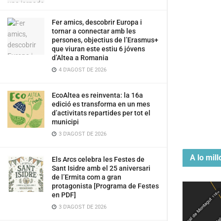
Fer amics, descobrir Europa i
tornar a connectar amb les
persones, objectius de l’Erasmus+
que viuran este estiu 6 jóvens
d’Altea a Romania
4 D'AGOST DE 2026
EcoAltea es reinventa: la 16a
edició es transforma en un mes
d’activitats repartides per tot el
municipi
3 D'AGOST DE 2026
A lo mill
Els Arcs celebra les Festes de
Sant Isidre amb el 25 aniversari
de l’Ermita com a gran
protagonista [Programa de Festes
en PDF]
3 D'AGOST DE 2026