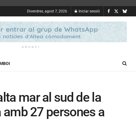
Divendres, agost 7, 2026
Iniciar sessió
ANUNCI
OMBOI
lta mar al sud de la
tea amb 27 persones a