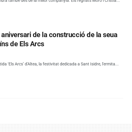
viurà també des de la millor companyia. Els regnats Moro i Cristià...
5 aniversari de la construcció de la seua
ïns de Els Arcs
tida ‘Els Arcs’ d'Altea, la festivitat dedicada a Sant Isidre, l'ermita...