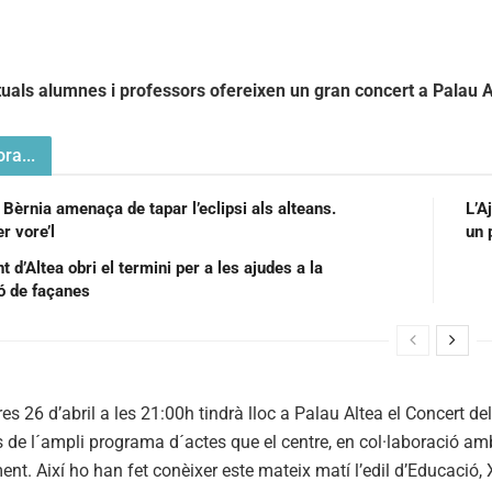
ctuals alumnes i professors ofereixen un gran concert a Palau A
ra...
 Bèrnia amenaça de tapar l’eclipsi als alteans.
L’A
r vore’l
un 
 d’Altea obri el termini per a les ajudes a la
ió de façanes
es 26 d’abril a les 21:00h tindrà lloc a Palau Altea el Concert del
de l´ampli programa d´actes que el centre, en col·laboració amb 
nt. Així ho han fet conèixer este mateix matí l’edil d’Educació, 