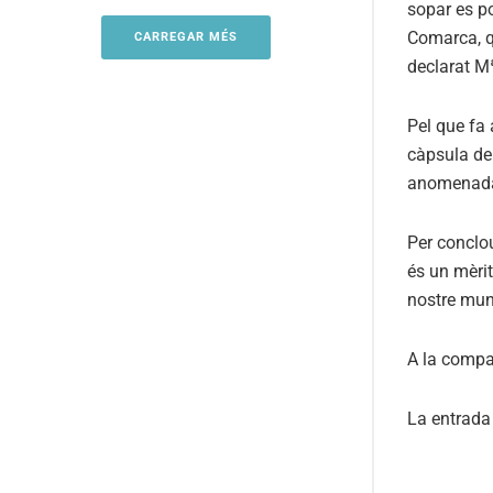
sopar es po
Comarca, q
CARREGAR MÉS
declarat M
Pel que fa 
càpsula de
anomenada 
Per conclou
és un mèrit
nostre muni
A la compa
La entrad