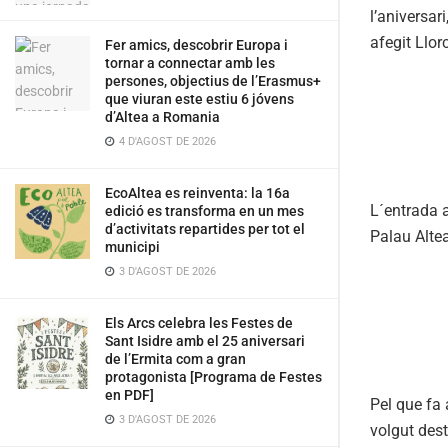
l’aniversar
afegit Llor
Fer amics, descobrir Europa i
tornar a connectar amb les
persones, objectius de l’Erasmus+
que viuran este estiu 6 jóvens
d’Altea a Romania
4 D'AGOST DE 2026
EcoAltea es reinventa: la 16a
L´entrada a
edició es transforma en un mes
d’activitats repartides per tot el
Palau Altea
municipi
3 D'AGOST DE 2026
Els Arcs celebra les Festes de
Sant Isidre amb el 25 aniversari
de l’Ermita com a gran
protagonista [Programa de Festes
en PDF]
Pel que fa 
3 D'AGOST DE 2026
volgut dest