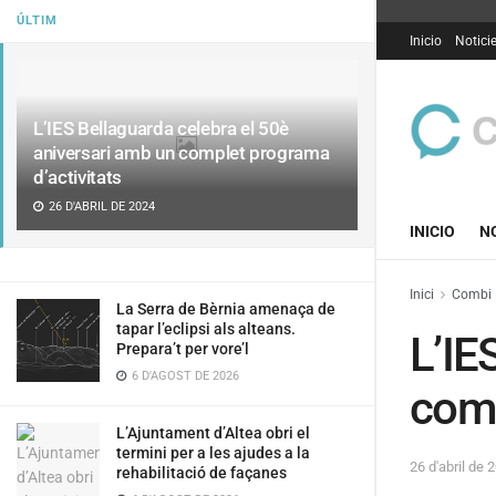
ÚLTIM
Inicio
Notici
L’IES Bellaguarda celebra el 50è
aniversari amb un complet programa
d’activitats
26 D'ABRIL DE 2024
INICIO
N
Inici
Combi
La Serra de Bèrnia amenaça de
tapar l’eclipsi als alteans.
L’IE
Prepara’t per vore’l
6 D'AGOST DE 2026
comp
L’Ajuntament d’Altea obri el
termini per a les ajudes a la
26 d'abril de 
rehabilitació de façanes