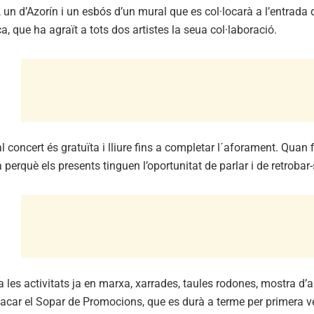
i, un d’Azorín i un esbós d’un mural que es col·locarà a l’entrada de
ca, que ha agraït a tots dos artistes la seua col·laboració.
l concert és gratuïta i lliure fins a completar l´aforament. Quan f
 perquè els presents tinguen l’oportunitat de parlar i de retrobar-
a les activitats ja en marxa, xarrades, taules rodones, mostra d’ar
acar el Sopar de Promocions, que es durà a terme per primera vega