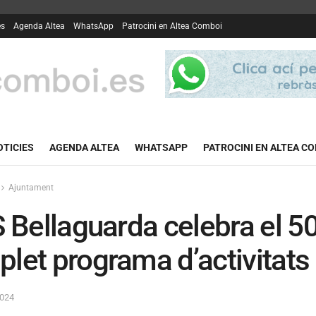
es
Agenda Altea
WhatsApp
Patrocini en Altea Comboi
OTICIES
AGENDA ALTEA
WHATSAPP
PATROCINI EN ALTEA C
Ajuntament
S Bellaguarda celebra el 5
let programa d’activitats
2024