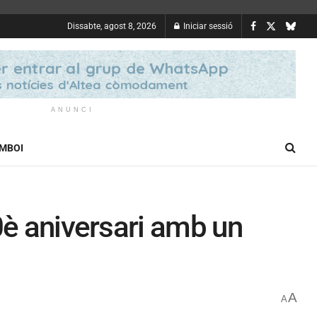
Dissabte, agost 8, 2026
Iniciar sessió
ANUNCI
OMBOI
0è aniversari amb un
A
A