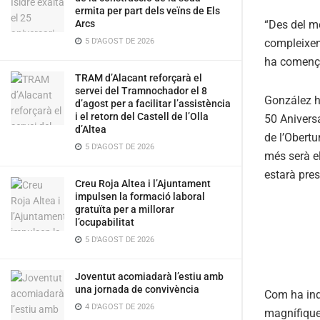
ermita per part dels veïns de Els
“Des del me
Arcs
compleixen
5 D'AGOST DE 2026
ha comença
TRAM d’Alacant reforçarà el
servei del Tramnochador el 8
González ha
d’agost per a facilitar l’assistència
i el retorn del Castell de l’Olla
50 Aniversa
d’Altea
de l’Obertu
5 D'AGOST DE 2026
més serà el
estarà pre
Creu Roja Altea i l’Ajuntament
impulsen la formació laboral
gratuïta per a millorar
l’ocupabilitat
5 D'AGOST DE 2026
Joventut acomiadarà l’estiu amb
una jornada de convivència
Com ha indi
4 D'AGOST DE 2026
magnífique