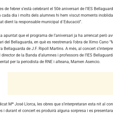
s de febrer s’està celebrant el 50è aniversari de l’IES Bellagua
 cada dia i molts dels alumnes hi hem viscut moments inoblida
t dient la responsable municipal d´Educació”.
 apuntat que el programa de l’aniversari ja ha arrencat però av
ri del Bellaguarda, en què es reestrenarà l’obra de Ximo Cano “
ra Bellaguarda de J.F. Ripoll Martins. A més, al concert s’interp
 director de la Banda d’alumnes i professors de l’IES Bellaguarda. 
sentat per la periodista de RNE i alteana, Mamen Asencio.
cat Mª José Llorca, les obres que s’interpretaran esta nit al co
s i durant el concert es produirà alguna sorpresa i es presentar