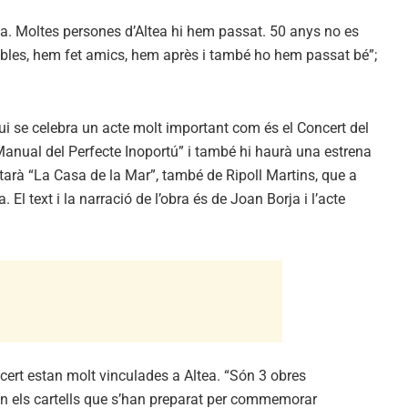
rda. Moltes persones d’Altea hi hem passat. 50 anys no es
bles, hem fet amics, hem après i també ho hem passat bé”;
ui se celebra un acte molt important com és el Concert del
Manual del Perfecte Inoportú” i també hi haurà una estrena
retarà “La Casa de la Mar”, també de Ripoll Martins, que a
El text i la narració de l’obra és de Joan Borja i l’acte
ncert estan molt vinculades a Altea. “Són 3 obres
an els cartells que s’han preparat per commemorar