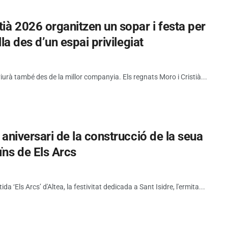
tià 2026 organitzen un sopar i festa per
lla des d’un espai privilegiat
viurà també des de la millor companyia. Els regnats Moro i Cristià...
5 aniversari de la construcció de la seua
ïns de Els Arcs
tida ‘Els Arcs’ d'Altea, la festivitat dedicada a Sant Isidre, l'ermita...