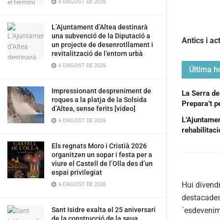
6 D'AGOST DE 2026
L’Ajuntament d’Altea destinarà
una subvenció de la Diputació a
Antics i a
un projecte de desenrotllament i
revitalització de l’entorn urbà
6 D'AGOST DE 2026
Última ho
Impressionant despreniment de
La Serra de
roques a la platja de la Solsida
Prepara’t pe
d’Altea, sense ferits [video]
L’Ajuntament
6 D'AGOST DE 2026
rehabilitac
Els regnats Moro i Cristià 2026
organitzen un sopar i festa per a
viure el Castell de l’Olla des d’un
espai privilegiat
Hui divendr
6 D'AGOST DE 2026
destacades 
´esdevenime
Sant Isidre exalta el 25 aniversari
de la construcció de la seua