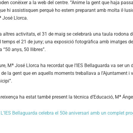
den conèixer a la web del centre. “Anime la gent que haja passat 
ue hi assistisquen perquè ho estem preparant amb molta il·lusió
ª José Llorca.
a altres activitats, el 31 de maig se celebrarà una taula rodon
l temps el 21 de juny; una exposició fotogràfica amb imatges de
“50 anys, 50 llibres”.
re, Mª José Llorca ha recordat que l’IES Bellaguarda va ser un del
 de la gent que en aquells moments treballava a l’Ajuntament i va
cipi”.
reixença ha estat també present la tècnica d’Educació, Mª Ánge
a
L’IES Bellaguarda celebra el 50è aniversari amb un complet pro