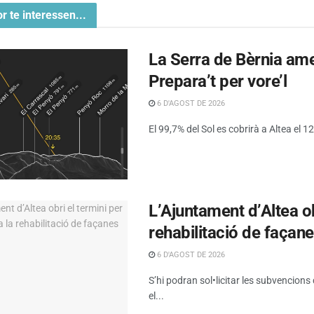
or te interessen...
La Serra de Bèrnia amen
Prepara’t per vore’l
6 D'AGOST DE 2026
El 99,7% del Sol es cobrirà a Altea el 12 
L’Ajuntament d’Altea obr
rehabilitació de façan
6 D'AGOST DE 2026
S’hi podran sol•licitar les subvencions
el...